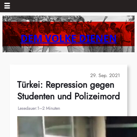
Zum
Inhalt
springen
DEM VOLKE DIENEN
29. Sep. 2021
Türkei: Repression gegen
Studenten und Polizeimord
Lesedauer:
1–2 Minuten