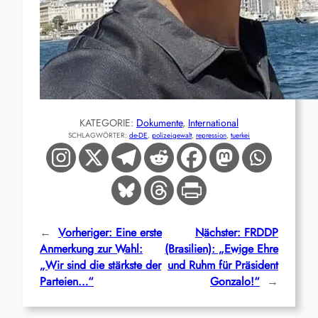
KATEGORIE:
Dokumente
, 
International
SCHLAGWÖRTER:
de-DE
, 
polizeigewalt
, 
repression
, 
tuerkei
←
Vorheriger:
Eine erste
Nächster:
FRDDP
Anmerkung zur Wahl:
(Brasilien): „Ewige Ehre
„Wir sind die stärkste der
und Ruhm für Präsident
Parteien…“
Gonzalo!“
→