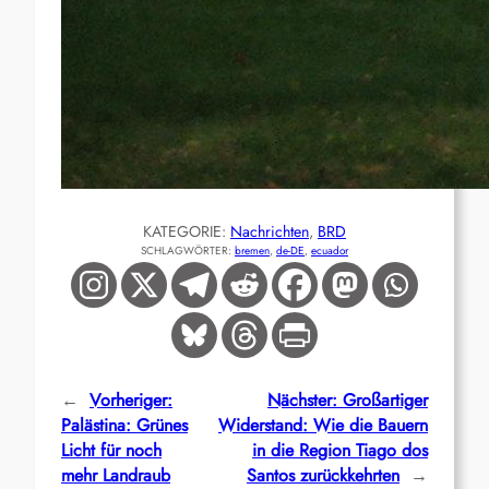
KATEGORIE:
Nachrichten
, 
BRD
SCHLAGWÖRTER:
bremen
, 
de-DE
, 
ecuador
←
Vorheriger:
Nächster:
Großartiger
Palästina: Grünes
Widerstand: Wie die Bauern
Licht für noch
in die Region Tiago dos
mehr Landraub
Santos zurückkehrten
→