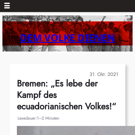
Zum
Inhalt
springen
DEM VOLKE DIENEN
31. Okt. 2021
Bremen: „Es lebe der
Kampf des
ecuadorianischen Volkes!“
Lesedauer:
1–2 Minuten