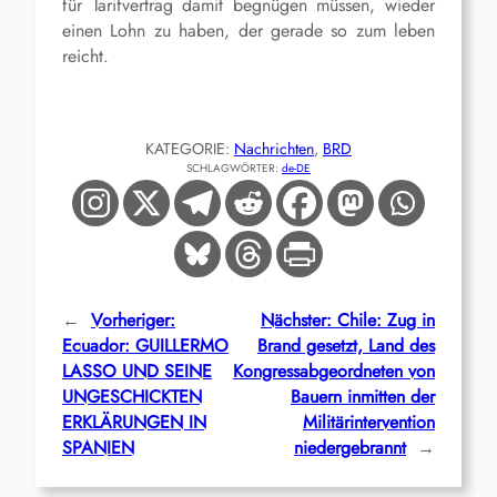
für Tarifvertrag damit begnügen müssen, wieder
einen Lohn zu haben, der gerade so zum leben
reicht.
KATEGORIE:
Nachrichten
, 
BRD
SCHLAGWÖRTER:
de-DE
←
Vorheriger:
Nächster:
Chile: Zug in
Ecuador: GUILLERMO
Brand gesetzt, Land des
LASSO UND SEINE
Kongressabgeordneten von
UNGESCHICKTEN
Bauern inmitten der
ERKLÄRUNGEN IN
Militärintervention
SPANIEN
niedergebrannt
→