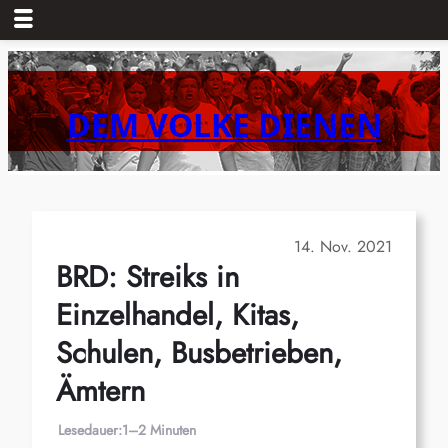
Zum
Inhalt
springen
DEM VOLKE DIENEN
14. Nov. 2021
BRD: Streiks in
Einzelhandel, Kitas,
Schulen, Busbetrieben,
Ämtern
Lesedauer:
1–2 Minuten