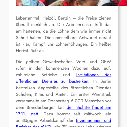
Lebensmittel, Heizöl, Benzin – die Preise ziehen
überall merklich an. Die Arbeiterklasse trifft das
am härtesten, da die Löhne dem wie immer nicht
Schritt halten. Die unmittelbare Antwortet darauf
ist klar, Kampf um Lohnerhöhungen. Ein heißer
Herbst läuft an.
Die gelben Gewerkschaften Verdi und GEW
rufen in den kommenden Wochen dazu auf,
zahlreiche Betriebe und
Institutionen des
öffentlichen Dienstes zu bestreiken.
In Berlin
bestreiken Angestellte des öffentlichen Dienstes
Schulen, Kitas und Ämter. Ein erster Warnstreik
versammelte am Donnerstag 6.000 Menschen vor
dem Brandenburger Tor,
der nächste findet am
17.11. statt
. Dazu kommt seit Mittwoch ein
achttägiger Arbeitskampf der
Erzieherinnen und
Erzieher der AWO
, die 7% weniger Lohn erhalten