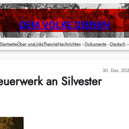
DEM VOLKE DIENEN
Startseite
Über uns
Links
Theorie
Nachrichten
Dokumente
Deutsch
30. Dez. 20
erwerk an Silvester