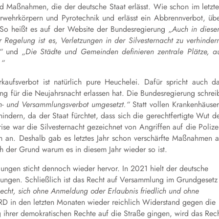
nd Maßnahmen, die der deutsche Staat erlässt. Wie schon im letzt
rwehrkörpern und Pyrotechnik und erlässt ein Abbrennverbot, üb
So heißt es auf der Website der Bundesregierung
„Auch in dies
r Regelung ist es, Verletzungen in der Silvesternacht zu verhinder
“
und
„Die Städte und Gemeinden definieren zentrale Plätze, a
.“
kaufsverbot ist natürlich pure Heuchelei. Dafür spricht auch d
g für die Neujahrsnacht erlassen hat. Die Bundesregierung schrei
n- und Versammlungsverbot umgesetzt.“
Statt vollen Krankenhäuse
dern, da der Staat fürchtet, dass sich die gerechtfertigte Wut d
se war die Silvesternacht gezeichnet von Angriffen auf die Polize
uch an. Deshalb gab es letztes Jahr schon verschärfte Maßnahmen 
ch der Grund warum es in diesem Jahr wieder so ist.
ngen sticht dennoch wieder hervor. In 2021 hielt der deutsche
lungen. Schließlich ist das Recht auf Versammlung im Grundgesetz
cht, sich ohne Anmeldung oder Erlaubnis friedlich und ohne
D in den letzten Monaten wieder reichlich Widerstand gegen die
ihrer demokratischen Rechte auf die Straße gingen, wird das Rec