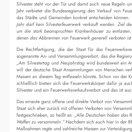
Silvester steht vor der Tür und damit auch neue Regeln u
Jahr verbietet die Bundesregierung den Verkauf von Feue
das Städte und Gemeinden konkret entscheiden können. 
Jahr darf kein Silvesterfeuerwerk verkauft werden. Ziel de
um die stark beanspruchten Krankenhäuser zu entlasten.
denen das Abbrennen von Feuerwerk generell verboten ist
Die Rechtfertigung, die der Staat für das Feuerwerksver
sogenannte An- und Versammlungsverbot, das die Regierun
„Am Silvestertag und Neujahrstag wird bundesweit ein A
will der deutsche Staat Ansammlungen von Menschen verhin
Massen an diesem Tag entfesseln könnte. Schon vor der Kri
schließlich bieten sich die Feuerwerkskörper dafür ja a
Silvester und ein Feuerwerksverkaufsverbot und das ist au
Das erneute ganz offene und direkte Verbot von Versammlu
Staat sich eher zurück mit offenen Verboten von Versamm
festgeschrieben, so heißt es:
„Alle Deutschen haben das Re
Waffen zu versammeln.“
Nachdem sich auch hier in der BR
Maßnahmen regte und zahlreiche Massen zur Verteidigung 