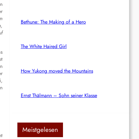
en
er
em
Bethune: The Making of a Hero
n,
uf
The White Haired Girl
as
bt
rn
How Yukong moved the Mountains
er
i,
an
Ernst Thälmann – Sohn seiner Klasse
Meistgelesen
ht