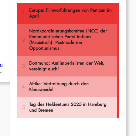
r
en
→