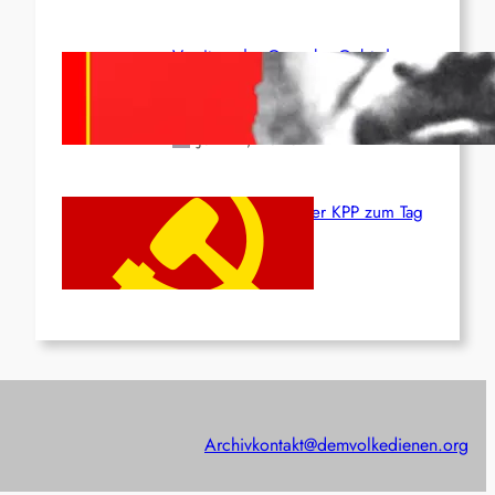
Vorsitzender Gonzalo: Gebt das
Leben für die Partei und die
Revolution!
Juni 19, 2026
Beschluss des ZK der KPP zum Tag
des Heldentums
Juni 19, 2026
Archiv
kontakt@demvolkedienen.org