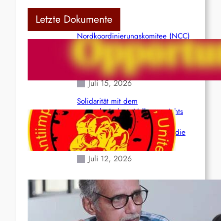
Letzte Dokumente
Nordkoordinierungskomitee (NCC)
der Kommunistischen Partei Indiens
(Maoistisch): Postmoderner
Opportunismus
Juli 15, 2026
Solidarität mit dem
venezolanischem Volk angesichts
der verlorenen Leben und der
katastrophalen Situation durch die
Erdbeben des 24. Juni!
Juli 12, 2026
Indien: „Die Politik der
Kapitulation“ von K. Murali (Ajith)
Juli 1, 2026