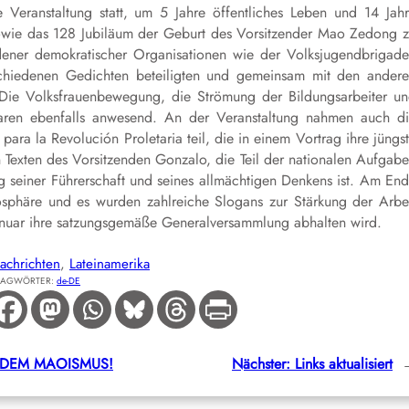
 Veranstaltung statt, um 5 Jahre öffentliches Leben und 14 Jah
sowie das 128 Jubiläum der Geburt des Vorsitzender Mao Zedong 
edener demokratischer Organisationen wie der Volksjugendbrigad
schiedenen Gedichten beteiligten und gemeinsam mit den ander
 Die Volksfrauenbewegung, die Strömung der Bildungsarbeiter u
waren ebenfalls anwesend. An der Veranstaltung nahmen auch d
ara la Revolución Proletaria teil, die in einem Vortrag ihre jüngs
en Texten des Vorsitzenden Gonzalo, die Teil der nationalen Aufgab
 seiner Führerschaft und seines allmächtigen Denkens ist. Am En
osphäre und es wurden zahlreiche Slogans zur Stärkung der Arbe
anuar ihre satzungsgemäße Generalversammlung abhalten wird.
achrichten
, 
Lateinamerika
LAGWÖRTER:
de-DE
ER DEM MAOISMUS!
Nächster:
Links aktualisiert