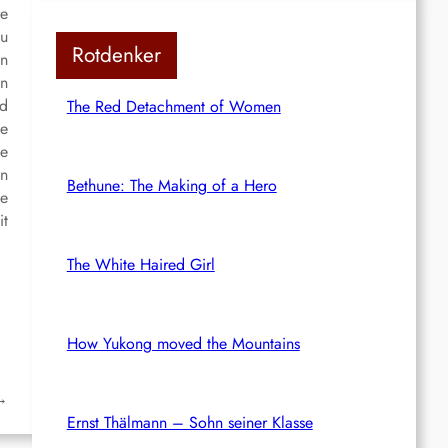
re
zu
Rotdenker
en
en
nd
The Red Detachment of Women
ie
te
en
Bethune: The Making of a Hero
de
it
The White Haired Girl
How Yukong moved the Mountains
→
Ernst Thälmann – Sohn seiner Klasse