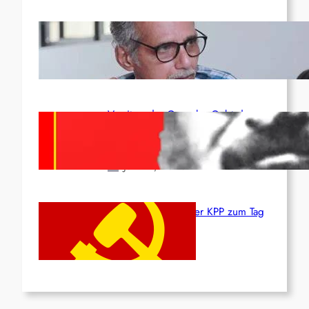
Indien: „Die Politik der
Kapitulation“ von K. Murali (Ajith)
Juli 1, 2026
Vorsitzender Gonzalo: Gebt das
Leben für die Partei und die
Revolution!
Juni 19, 2026
Beschluss des ZK der KPP zum Tag
des Heldentums
Juni 19, 2026