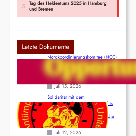
Letzte Dokumente
Nordkoordinierungskomitee (NCC)
der Kommunistischen Partei Indiens
(Maoistisch): Postmoderner
Opportunismus
Juli 15, 2026
Solidarität mit dem
venezolanischem Volk angesichts
der verlorenen Leben und der
katastrophalen Situation durch die
Erdbeben des 24. Juni!
Juli 12, 2026