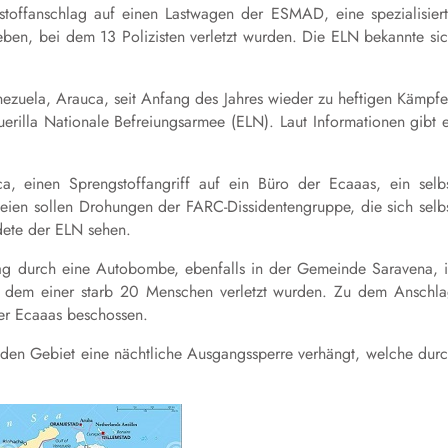
stoffanschlag auf einen Lastwagen der ESMAD, eine spezialisier
egeben, bei dem 13 Polizisten verletzt wurden. Die ELN bekannte si
zuela, Arauca, seit Anfang des Jahres wieder zu heftigen Kämpf
rilla Nationale Befreiungsarmee (ELN). Laut Informationen gibt 
, einen Sprengstoffangriff auf ein Büro der Ecaaas, ein selb
ien sollen Drohungen der FARC-Dissidentengruppe, die sich selb
dete der ELN sehen.
ag durch eine Autobombe, ebenfalls in der Gemeinde Saravena, 
ei dem einer starb 20 Menschen verletzt wurden. Zu dem Anschl
der Ecaaas beschossen.
den Gebiet eine nächtliche Ausgangssperre verhängt, welche dur