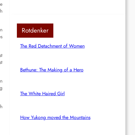
te
ch
Rotdenker
en
es
The Red Detachment of Women
st
st
Bethune: The Making of a Hero
in
ag
The White Haired Girl
ch
How Yukong moved the Mountains