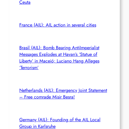
Ceuta
France (AIL): AIL action in several cities
Brasil (AIL): Bomb Bearing AntiImperialist
Messages Explodes at Havan’s ‘Statue of
Liberty’ in Maceió; Luciano Hang Alleges
‘Terrorism’
Netherlands (AIL): Emergency Joint Statement
– Free comrade Misir Besra!
Germany (AIL): Founding of the AIL Local
Group in Karlsruhe