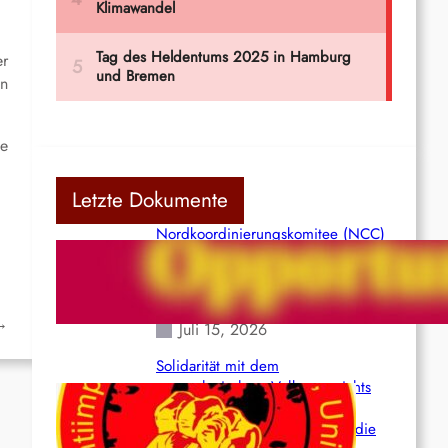
er
en
te
Letzte Dokumente
Nordkoordinierungskomitee (NCC)
der Kommunistischen Partei Indiens
(Maoistisch): Postmoderner
Opportunismus
→
Juli 15, 2026
Solidarität mit dem
venezolanischem Volk angesichts
der verlorenen Leben und der
katastrophalen Situation durch die