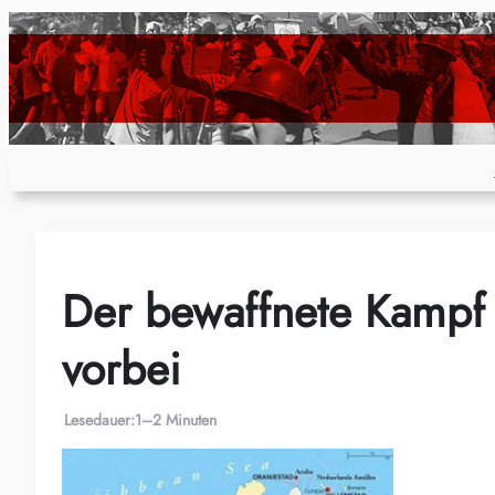
Zum
Inhalt
springen
Der bewaffnete Kampf i
vorbei
Lesedauer:
1–2 Minuten