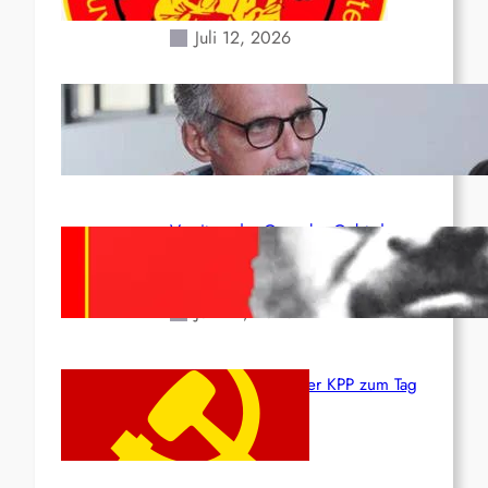
Erdbeben des 24. Juni!
Juli 12, 2026
Indien: „Die Politik der
Kapitulation“ von K. Murali (Ajith)
Juli 1, 2026
Vorsitzender Gonzalo: Gebt das
Leben für die Partei und die
Revolution!
Juni 19, 2026
Beschluss des ZK der KPP zum Tag
des Heldentums
Juni 19, 2026