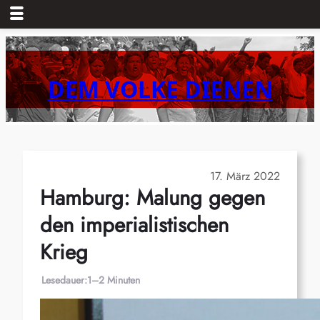
Zum
Inhalt
springen
DEM VOLKE DIENEN
17. März 2022
Hamburg: Malung gegen
den imperialistischen
Krieg
Lesedauer:
1–2 Minuten