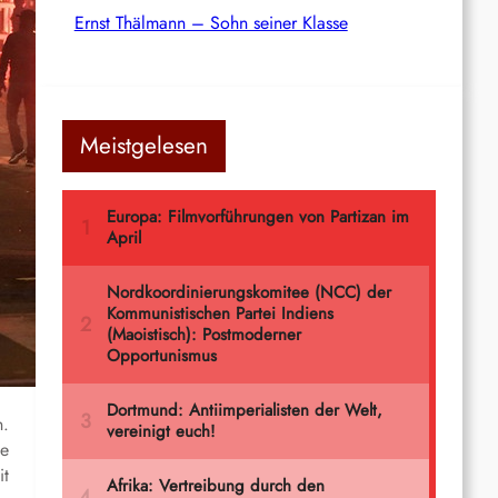
Ernst Thälmann – Sohn seiner Klasse
Meistgelesen
n.
he
it