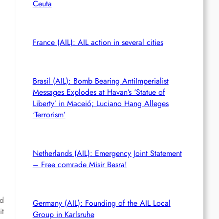
Ceuta
France (AIL): AIL action in several cities
Brasil (AIL): Bomb Bearing AntiImperialist
Messages Explodes at Havan’s ‘Statue of
Liberty’ in Maceió; Luciano Hang Alleges
‘Terrorism’
Netherlands (AIL): Emergency Joint Statement
– Free comrade Misir Besra!
nd
Germany (AIL): Founding of the AIL Local
t
Group in Karlsruhe