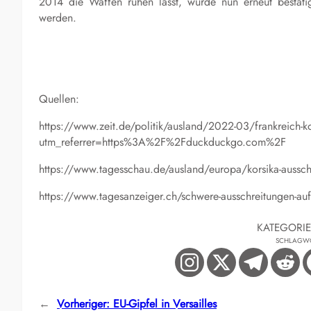
2014 die Waffen ruhen lässt, wurde nun erneut bestätig
werden.
Quellen:
https://www.zeit.de/politik/ausland/2022-03/frankreich-ko
utm_referrer=https%3A%2F%2Fduckduckgo.com%2F
https://www.tagesschau.de/ausland/europa/korsika-ausschr
https://www.tagesanzeiger.ch/schwere-ausschreitungen-a
KATEGORI
SCHLAGW
←
Vorheriger:
EU-Gipfel in Versailles