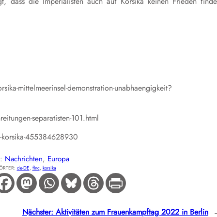
t, dass die Imperialisten auch auf Korsika keinen Frieden find
rsika-mittelmeerinsel-demonstration-unabhaengigkeit?
eitungen-separatisten-101.html
uf-korsika-455384628930
E:
Nachrichten
, 
Europa
ÖRTER:
de-DE
, 
flnc
, 
korsika
Nächster:
Aktivitäten zum Frauenkampftag 2022 in Berlin