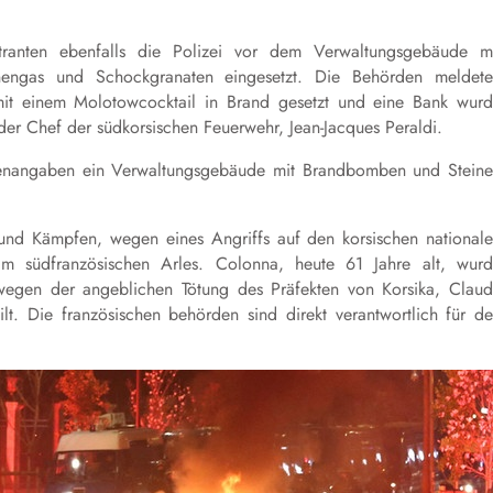
ranten ebenfalls die Polizei vor dem Verwaltungsgebäude m
engas und Schockgranaten eingesetzt. Die Behörden meldet
 mit einem Molotowcocktail in Brand gesetzt und eine Bank wur
der Chef der südkorsischen Feuerwehr, Jean-Jacques Peraldi.
rdenangaben ein Verwaltungsgebäude mit Brandbomben und Stein
und Kämpfen, wegen eines Angriffs auf den korsischen national
m südfranzösischen Arles. Colonna, heute 61 Jahre alt, wur
 wegen der angeblichen Tötung des Präfekten von Korsika, Clau
t. Die französischen behörden sind direkt verantwortlich für d