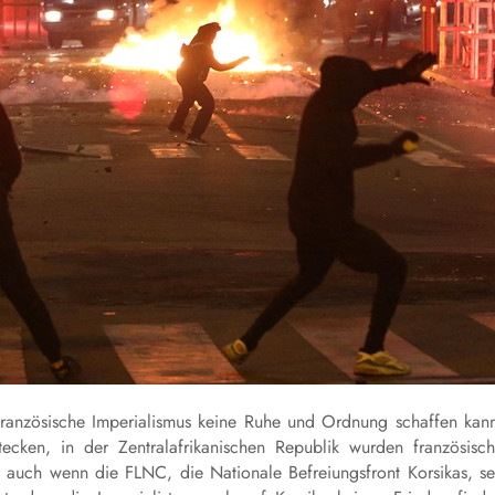
ranzösische Imperialismus keine Ruhe und Ordnung schaffen kan
ecken, in der Zentralafrikanischen Republik wurden französisc
 auch wenn die FLNC, die Nationale Befreiungsfront Korsikas, se