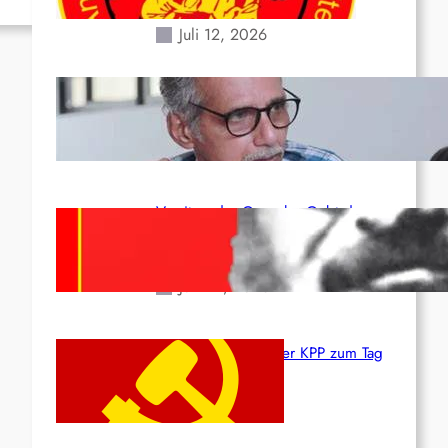
Erdbeben des 24. Juni!
Juli 12, 2026
Indien: „Die Politik der
Kapitulation“ von K. Murali (Ajith)
Juli 1, 2026
Vorsitzender Gonzalo: Gebt das
Leben für die Partei und die
Revolution!
Juni 19, 2026
Beschluss des ZK der KPP zum Tag
des Heldentums
Juni 19, 2026