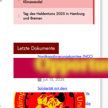
en
Letzte Dokumente
Nordkoordinierungskomitee (NCC)
der Kommunistischen Partei Indiens
(Maoistisch): Postmoderner
Opportunismus
Juli 15, 2026
Solidarität mit dem
venezolanischem Volk angesichts
der verlorenen Leben und der
katastrophalen Situation durch die
→