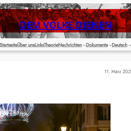
DEM VOLKE DIENEN
Startseite
Über uns
Links
Theorie
Nachrichten
Dokumente
Deutsch
11. März 20