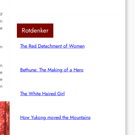
it
en
de
Rotdenker
The Red Detachment of Women
en
en
Bethune: The Making of a Hero
de
de
en
The White Haired Girl
How Yukong moved the Mountains