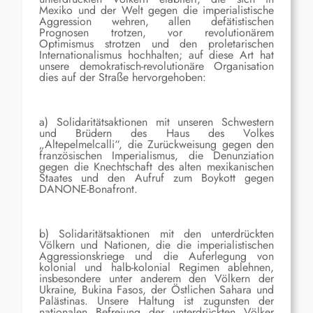
Mexiko und der Welt gegen die imperialistische
Aggression wehren, allen defätistischen
Prognosen trotzen, vor revolutionärem
Optimismus strotzen und den proletarischen
Internationalismus hochhalten; auf diese Art hat
unsere demokratisch-revolutionäre Organisation
dies auf der Straße hervorgehoben:
a) Solidaritätsaktionen mit unseren Schwestern
und Brüdern des Haus des Volkes
„Altepelmelcalli“, die Zurückweisung gegen den
französischen Imperialismus, die Denunziation
gegen die Knechtschaft des alten mexikanischen
Staates und den Aufruf zum Boykott gegen
DANONE-Bonafront.
b) Solidaritätsaktionen mit den unterdrückten
Völkern und Nationen, die die imperialistischen
Aggressionskriege und die Auferlegung von
kolonial und halb-kolonial Regimen ablehnen,
insbesondere unter anderem den Völkern der
Ukraine, Bukina Fasos, der Östlichen Sahara und
Palästinas. Unsere Haltung ist zugunsten der
nationalen Befreiung der unterdrückten Völker