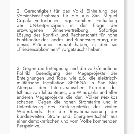
2. Gerechtigkeit für das Volk! Einhaltung der
Vorsichtsmaßnahmen für die aus San Miguel
Copala vertriebenen Triqui-Familien. Einhaltung
der UN-Leitprinzipien in der Frage der
erzwungenen Binnenvertreibung. Sofortige
Lösung des Konflikt und Rechenschaft für hohe
Funktionäre der Landes- und Bundesregierung, die
dieses Phänomen erlaubt haben, in dem sie
„Friedensabkommen“ vorgetäuscht haben.
3. Gegen die Enteignung und die volksfeindliche
Politik! Beendigung der Megaprojekte der
Enteignungen und Tode, wie z.B. die elektrisch-
militärische Installation SEDENA in San Blas
Atempa, den Interozeanischen Korridor des
Isthmus von Tehuantepec, die Windparks und aller
anderen Megaprojekte die den Völker Mexikos
schaden. Gegen die hohen Stromtarife und in
Unterstützung des Zahlungsstreiks des zivilen
Widerstands. Für die Renationalisierung der
bundesweiten Strom- und Energiewirtschaft aus
einer demokratischen und vom Volke kommenden
Perspektive.