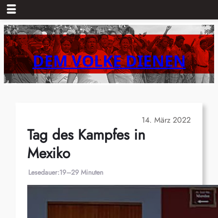
Zum
Inhalt
springen
DEM VOLKE DIENEN
14. März 2022
Tag des Kampfes in
Mexiko
Lesedauer:
19–29 Minuten