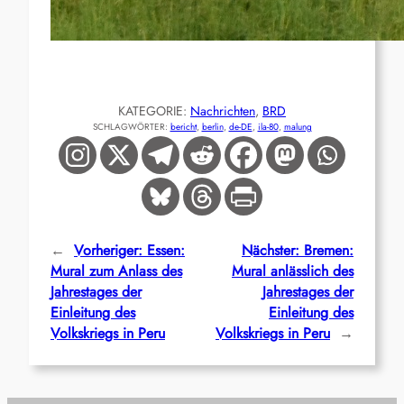
KATEGORIE:
Nachrichten
, 
BRD
SCHLAGWÖRTER:
bericht
, 
berlin
, 
de-DE
, 
ila-80
, 
malung
←
Vorheriger:
Essen:
Nächster:
Bremen:
Mural zum Anlass des
Mural anlässlich des
Jahrestages der
Jahrestages der
Einleitung des
Einleitung des
Volkskriegs in Peru
Volkskriegs in Peru
→