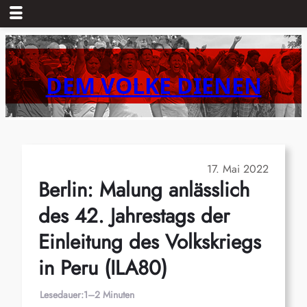
Zum
Inhalt
springen
DEM VOLKE DIENEN
17. Mai 2022
Berlin: Malung anlässlich
des 42. Jahrestags der
Einleitung des Volkskriegs
in Peru (ILA80)
Lesedauer:
1–2 Minuten