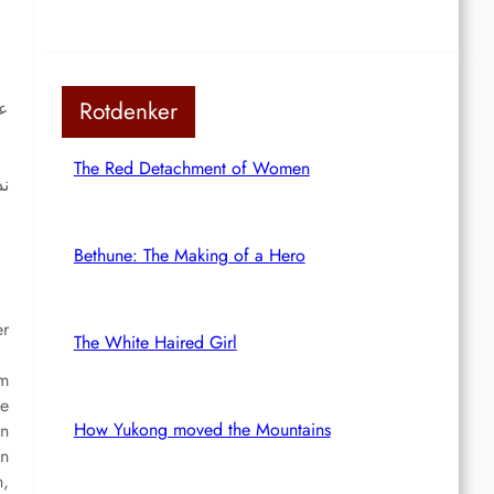
Rotdenker
The Red Detachment of Women
Bethune: The Making of a Hero
er
The White Haired Girl
um
ne
How Yukong moved the Mountains
en
en
n,