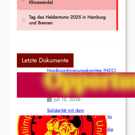
Letzte Dokumente
Nordkoordinierungskomitee (NCC)
der Kommunistischen Partei Indiens
(Maoistisch): Postmoderner
Opportunismus
Juli 15, 2026
Solidarität mit dem
venezolanischem Volk angesichts
der verlorenen Leben und der
katastrophalen Situation durch die