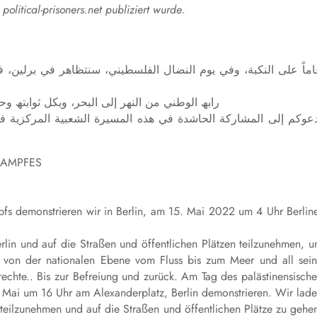
olitical-prisoners.net publiziert wurde
.
رابھ الوطني من النھر إلى البحر، وبكل ثوابتھ وح
KAMPFES
pfs demonstrieren wir in Berlin, am 15. Mai 2022 um 4 Uhr Berlin
rlin und auf die Straßen und öffentlichen Plätzen teilzunehmen, 
lk von der nationalen Ebene vom Fluss bis zum Meer und all sei
hte.. Bis zur Befreiung und zurück. Am Tag des palästinensisch
Mai um 16 Uhr am Alexanderplatz, Berlin demonstrieren. Wir lad
 teilzunehmen und auf die Straßen und öffentlichen Plätze zu gehe