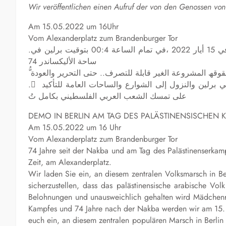
Wir veröffentlichen einen Aufruf der von den Genossen von p
Am 15.05.2022 um 16Uhr
Vom Alexanderplatz zum Brandenburger Tor
.عاماً على النكبة، وفي یوم النضال الفلسطیني، سنتظاھر في برلین، في 15 أیار 2022 ،في تمام الساعة 00:4 بتوقیت برلین في
ساحة الألیكساندر 74
ُّ قوقھ المشروعة الغیر قابلة للتصرف.. حتى التحریر والعودة
. ُ ندعوكم إلى المشاركة الحاشدة في ھذه المسیرة الشعبیة المركزیة في برلین والنزول إلى الشوارع والساحات العامة للتأكید
على تمسك الشعب العربي الفلسطیني بكامل تُ
DEMO IN BERLIN AM TAG DES PALÄSTINENSISCHEN 
Am 15.05.2022 um 16 Uhr
Vom Alexanderplatz zum Brandenburger Tor
74 Jahre seit der Nakba und am Tag des Palästinenserkam
Zeit, am Alexanderplatz.
Wir laden Sie ein, an diesem zentralen Volksmarsch in Be
sicherzustellen, dass das palästinensische arabische Vo
Belohnungen und unausweichlich gehalten wird Mädchenrec
Kampfes und 74 Jahre nach der Nakba werden wir am 15. 
euch ein, an diesem zentralen populären Marsch in Berlin