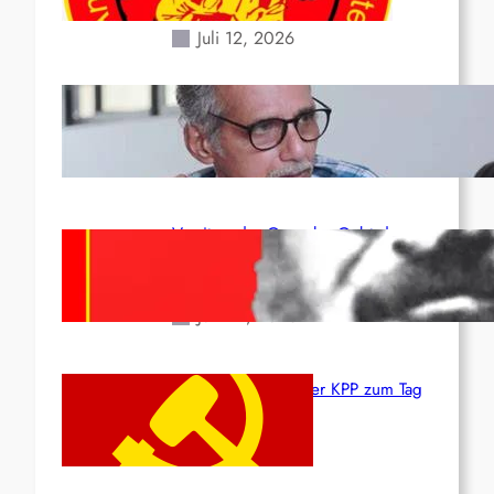
Erdbeben des 24. Juni!
Juli 12, 2026
Indien: „Die Politik der
Kapitulation“ von K. Murali (Ajith)
Juli 1, 2026
Vorsitzender Gonzalo: Gebt das
Leben für die Partei und die
Revolution!
Juni 19, 2026
Beschluss des ZK der KPP zum Tag
des Heldentums
Juni 19, 2026