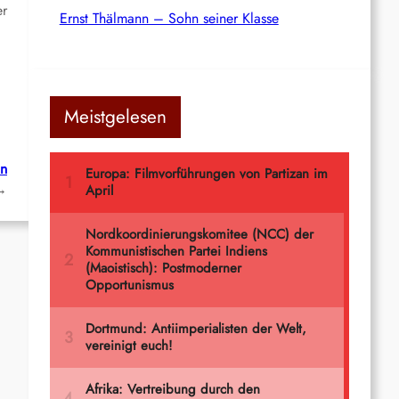
er
Ernst Thälmann – Sohn seiner Klasse
Meistgelesen
in
→