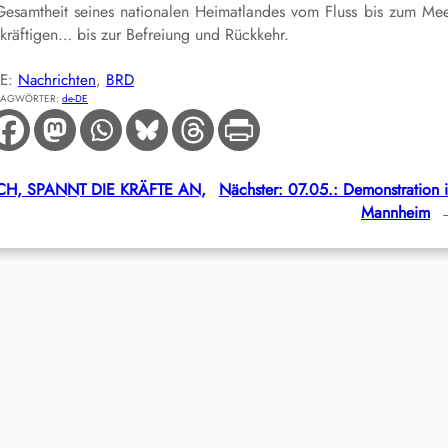
Gesamtheit seines nationalen Heimatlandes vom Fluss bis zum Me
ekräftigen… bis zur Befreiung und Rückkehr.
IE:
Nachrichten
, 
BRD
LAGWÖRTER:
de-DE
SICH, SPANNT DIE KRÄFTE AN,
Nächster:
07.05.: Demonstration 
Mannheim