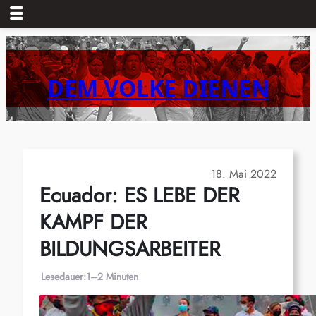
Zum
Inhalt
springen
DEM VOLKE DIENEN
18. Mai 2022
Ecuador: ES LEBE DER
KAMPF DER
BILDUNGSARBEITER
Lesedauer:
1–2 Minuten