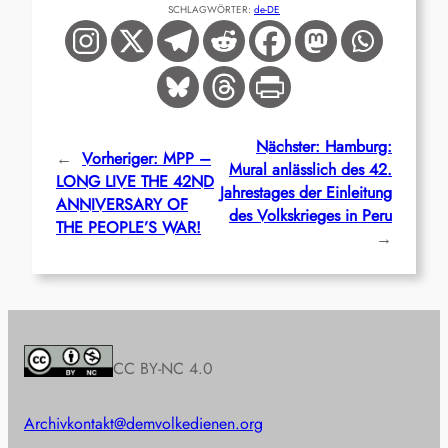
SCHLAGWÖRTER:
de-DE
Nächster:
Hamburg:
←
Vorheriger:
MPP –
Mural anlässlich des 42.
LONG LIVE THE 42ND
Jahrestages der Einleitung
ANNIVERSARY OF
des Volkskrieges in Peru
THE PEOPLE’S WAR!
→
CC BY-NC 4.0
Archiv
kontakt@demvolkedienen.org