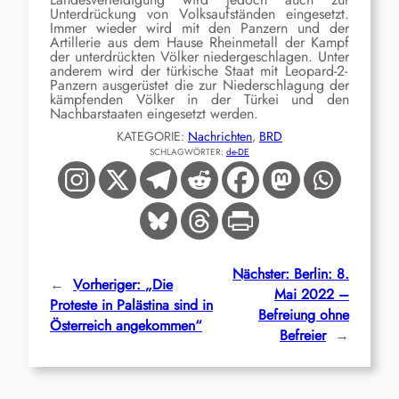
Unterdrückung von Volksaufständen eingesetzt.
Immer wieder wird mit den Panzern und der
Artillerie aus dem Hause Rheinmetall der Kampf
der unterdrückten Völker niedergeschlagen.
Unter
anderem
wird
der türkische Staat mit Leopard-2-
Panzern ausgerüstet die zur Niederschlagung der
kämpfenden Völker in der Türkei und den
Nachbarstaaten eingesetzt werden.
KATEGORIE:
Nachrichten
, 
BRD
SCHLAGWÖRTER:
de-DE
Nächster:
Berlin: 8.
←
Vorheriger:
„Die
Mai 2022 –
Proteste in Palästina sind in
Befreiung ohne
Österreich angekommen“
Befreier
→