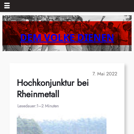
Zum
Inhalt
springen
DEM VOLKE DIENEN
7. Mai 2022
Hochkonjunktur bei
Rheinmetall
Lesedauer:
1–2 Minuten