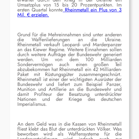
Umsatzplus von 15 bis 20 Prozentpunkten. Im
ersten Quartal konnte
Rheinmetall ein Plus von 3
Mil. € erzielen.
Grund für die Mehreinnahmen sind unter anderen
die Waffenlieferungen an die Ukraine.
Rheinmetall verkauft Leopard- und Marderpanzer
an das Kiewer Regime. Weitere Einnahmen sollen
durch weitere Aufträge der Bundeswehr generiert
werden. Um von dem 100 Milliarden
Sondervermögen auch einen großen Teil
abzubekommen hat Rheinmetall ein 42 Milliarden-
Paket mit Rüstungsgüter zusammengeschnürt.
Rheinmetall ist einer der wichtigsten Ausrüster der
Bundeswehr und liefert zum Beispiel Panzer,
Munition und Artillerie an die Bundeswehr und
damit Profiteur der Besatzung unterdrückter
Nationen und der Kriege des deutschen
Imperialismus.
An dem
Geld was in die Kassen von Rheinmetall
fliest
klebt das Blut der unterdrückten Völker.
Was
beworben wird als Waffensysteme für die
Landesverteidigung wird jedoch auch zur