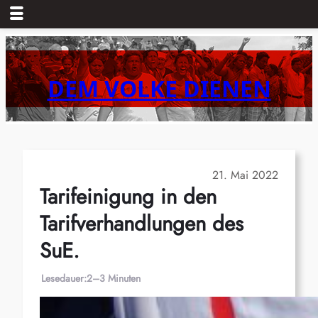
Zum
Inhalt
springen
DEM VOLKE DIENEN
21. Mai 2022
Tarifeinigung in den
Tarifverhandlungen des
SuE.
Lesedauer:
2–3 Minuten