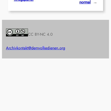
normal
→
CC BY-NC 4.0
Archiv
kontakt@demvolkedienen.org