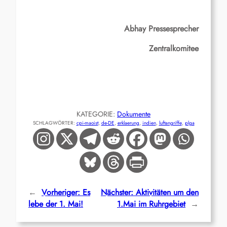
Abhay Pressesprecher
Zentralkomitee
KATEGORIE:
Dokumente
SCHLAGWÖRTER:
cpi-maoist
, 
de-DE
, 
erklaerung
, 
indien
, 
luftangriffe
, 
plga
←
Vorheriger:
Es
Nächster:
Aktivitäten um den
lebe der 1. Mai!
1.Mai im Ruhrgebiet
→