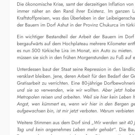
Die ökonomische Krise, samt der derzeitigen Inflation von 
immer näher an den Rand ihrer Existenz. Im ganzen La
Kraftstoffpreisen, was das Überleben in der Leibeigenscha
der Bauern im Dorf Ashut in der Provinz Chukurca im tür
Ein wichtiger Bestandteil der Arbeit der Bauern im Dorf
bergaufwärts auf dem Hochplateau mehrere Kilometer entfe
es nun 500 türkische Lira im Monat, ein Auto zu mieten.
müssen sie sich in den frühen Morgenstunden zu Fuß auf
Unterdessen baut der Staat seine Repression in den ländl
versklavt bleiben. Jene, deren Arbeit für den Bedarf der G
Gratisarbeit zu verrichten. Eine 80-jährige Dorfbewohneri
und sie so verwenden, wie wir wollten. Aber jetzt habe
Metropolen
r
eisen und arbeiten. Weil sie hier kein Leben
Angst, wen kümmert es, wenn wir hier in den Bergen ge
aufgewachsen bin, ist mir jetzt verboten. Warum verbieten 
Weitere Stimmen aus dem Dorf sind
„
Wir werden seit 40 
Tag und kein angenehmes Leben mehr gehabt“
.
Die Ba