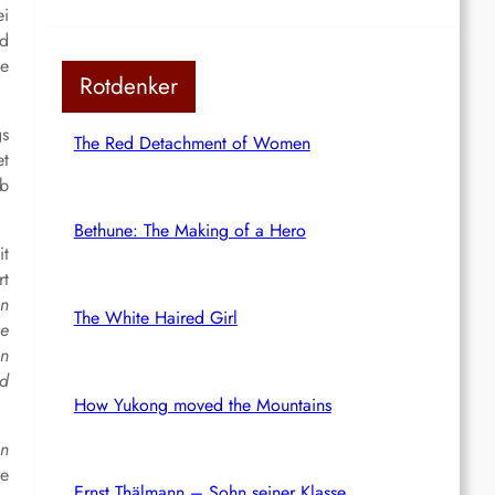
ei
nd
ge
Rotdenker
gs
The Red Detachment of Women
et
lb
Bethune: The Making of a Hero
it
rt
en
The White Haired Girl
he
en
nd
How Yukong moved the Mountains
en
re
Ernst Thälmann – Sohn seiner Klasse