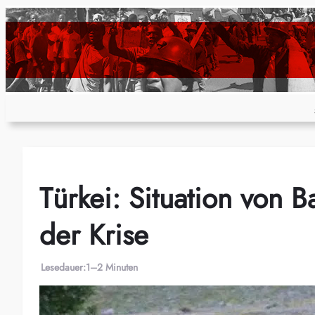
Zum
Inhalt
springen
Türkei: Situation von 
der Krise
Lesedauer:
1–2 Minuten