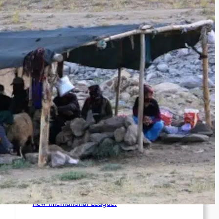
Brasil (AIL): Bomb Bearing AntiImperialist
Messages Explodes at Havan’s ‘Statue of
Liberty’ in Maceió; Luciano Hang Alleges
‘Terrorism’
Netherlands (AIL): Emergency Joint Statement
– Free comrade Misir Besra!
Germany (AIL): Founding of the AIL Local
Group in Karlsruhe
Chile (AIL): Join the Chilean section of the
new International League!