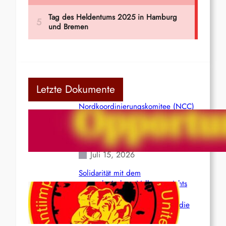
Letzte Dokumente
Nordkoordinierungskomitee (NCC)
der Kommunistischen Partei Indiens
(Maoistisch): Postmoderner
Opportunismus
Juli 15, 2026
Solidarität mit dem
venezolanischem Volk angesichts
der verlorenen Leben und der
katastrophalen Situation durch die
Erdbeben des 24. Juni!