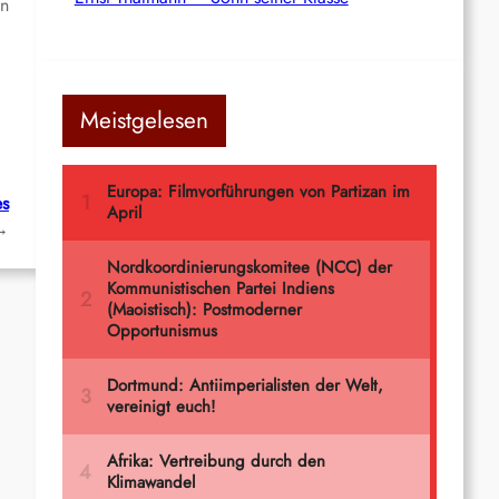
n
Meistgelesen
es
→