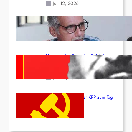
Juli 12, 2026
Indien: „Die Politik der
Kapitulation“ von K. Murali (Ajith)
Juli 1, 2026
Vorsitzender Gonzalo: Gebt das
Leben für die Partei und die
Revolution!
Juni 19, 2026
Beschluss des ZK der KPP zum Tag
des Heldentums
Juni 19, 2026