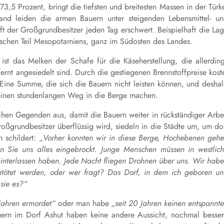
73,5 Prozent, bringt die tiefsten und breitesten Massen in der Türk
nd leiden die armen Bauern unter steigenden Lebensmittel- u
ft der Großgrundbesitzer jeden Tag erschwert. Beispielhaft die La
kischen Teil Mesopotamiens, ganz im Südosten des Landes.
 ist das Melken der Schafe für die Käseherstellung, die allerdin
rnt angesiedelt sind. Durch die gestiegenen Brennstoffpreise kost
 Eine Summe, die sich die Bauern nicht leisten können, und desha
 einen stundenlangen Weg in die Berge machen.
ichen Gegenden aus, damit die Bauern weiter in rückständiger Arbe
roßgrundbesitzer überflüssig wird, siedeln in die Städte um, um do
n schildert:
„
V
orher konnten wir in diese Berge, Hochebenen geh
n Sie uns alles eingebrockt. Junge Menschen müssen in westlic
 hinterlassen haben. Jede Nacht fliegen Drohnen über uns. Wir hab
tötet werden, oder wer fragt? Das Dorf, in dem ich geboren u
sie es?“
Jahren ermordet“
oder man habe
„
s
eit 20 Jahren keinen entspannt
uern im Dorf Ashut
haben keine andere Aussicht,
nochmal besse