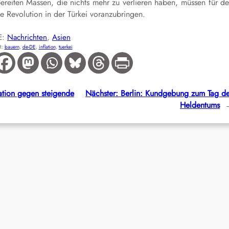
ereiten
Massen,
die nichts mehr zu verlieren haben,
müssen
für
de
ie Revolution in der Türkei voranzubringen.
E:
Nachrichten
, 
Asien
R:
bauern
, 
de-DE
, 
inflation
, 
tuerkei
ation gegen steigende
Nächster:
Berlin: Kundgebung zum Tag d
Heldentums