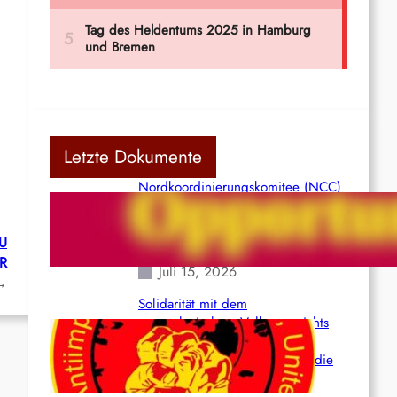
Letzte Dokumente
Nordkoordinierungskomitee (NCC)
der Kommunistischen Partei Indiens
(Maoistisch): Postmoderner
U
Opportunismus
R
Juli 15, 2026
→
Solidarität mit dem
venezolanischem Volk angesichts
der verlorenen Leben und der
katastrophalen Situation durch die
Erdbeben des 24. Juni!