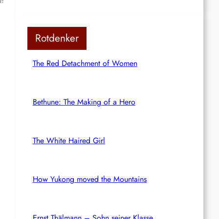
h!
Rotdenker
The Red Detachment of Women
Bethune: The Making of a Hero
The White Haired Girl
How Yukong moved the Mountains
Ernst Thälmann – Sohn seiner Klasse