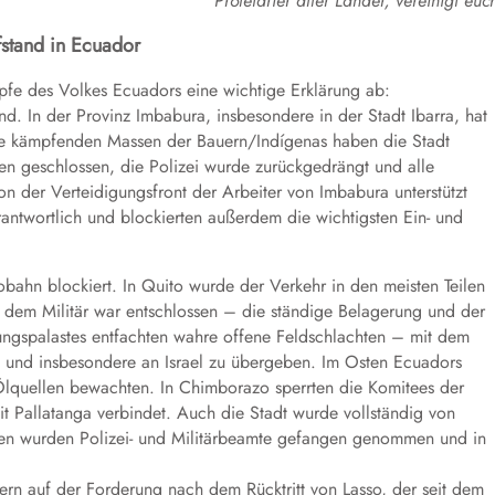
Proletarier aller Länder, vereinigt euc
fstand in Ecuador
pfe des Volkes Ecuadors eine wichtige Erklärung ab:
d. In der Provinz Imbabura, insbesondere in der Stadt Ibarra, hat
 Die kämpfenden Massen der Bauern/Indígenas haben die Stadt
n geschlossen, die Polizei wurde zurückgedrängt und alle
n der Verteidigungsfront der Arbeiter von Imbabura unterstützt
antwortlich und blockierten außerdem die wichtigsten Ein- und
ahn blockiert. In Quito wurde der Verkehr in den meisten Teilen
nd dem Militär war entschlossen – die ständige Belagerung und der
gspalastes entfachten wahre offene Feldschlachten – mit dem
es und insbesondere an Israel zu übergeben. Im Osten Ecuadors
quellen bewachten. In Chimborazo sperrten die Komitees der
t Pallatanga verbindet. Auch die Stadt wurde vollständig von
en wurden Polizei- und Militärbeamte gefangen genommen und in
rn auf der Forderung nach dem Rücktritt von Lasso, der seit dem