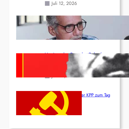
Juli 12, 2026
Indien: „Die Politik der
Kapitulation“ von K. Murali (Ajith)
Juli 1, 2026
Vorsitzender Gonzalo: Gebt das
Leben für die Partei und die
Revolution!
Juni 19, 2026
Beschluss des ZK der KPP zum Tag
des Heldentums
Juni 19, 2026