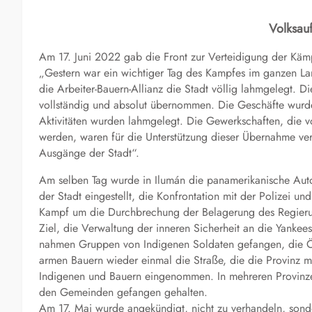
Volksau
Am 17. Juni 2022 gab die Front zur Verteidigung der Käm
„Gestern war ein wichtiger Tag des Kampfes im ganzen Lan
die Arbeiter-Bauern-Allianz die Stadt völlig lahmgelegt.
vollständig und absolut übernommen. Die Geschäfte wurde
Aktivitäten wurden lahmgelegt. Die Gewerkschaften, die vo
werden, waren für die Unterstützung dieser Übernahme ver
Ausgänge der Stadt“.
Am selben Tag wurde in Ilumán die panamerikanische Autob
der Stadt eingestellt, die Konfrontation mit der Polizei u
Kampf um die Durchbrechung der Belagerung des Regierun
Ziel, die Verwaltung der inneren Sicherheit an die Yanke
nahmen Gruppen von Indigenen Soldaten gefangen, die Öl
armen Bauern wieder einmal die Straße, die die Provinz mi
Indigenen und Bauern eingenommen. In mehreren Provinz
den Gemeinden gefangen gehalten.
Am 17. Mai wurde angekündigt, nicht zu verhandeln, sonde