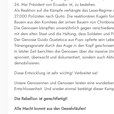
24. Mai Präsident von Ecuador ist, zu bestehen.
Als Reaktion auf die Kämpfe verhängte das Lasso-Regime
27.000 Polizisten nach Quito. Die reaktionären Kugeln ford
Bauern aus den Komitees der armen Bauern von Chimboraz
Die Genossen kämpften unversöhnlich gegen verschiede
mit dem alten Staat und die Haltung, dass Soldaten und Pol
Der Genosse Guido Guatatoca aus Puyo opferte sein Leben
Tränengasgranate durch das Auge in den Kopf geschosse
In letzter Zeit berichten die Genossen über die massive U
spioniert, überwacht und dokumentiert, sondern auch Akti
demobilisieren.
Diese Entwicklung ist sehr wichtig! Verbreitet sie!
Unsere Genossinnen und Genossen leisten eine wunderbar
Entschlossenheit. Und wieder einmal bestätigt dieser Kamp
Die Rebellion ist gerechtfertigt!
Alle Macht kommt aus den Gewehrläufen!