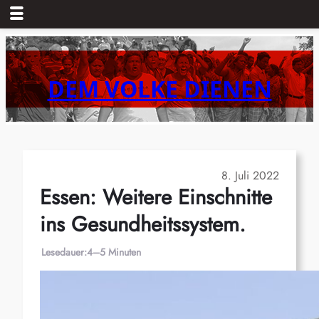
Zum
Inhalt
springen
DEM VOLKE DIENEN
8. Juli 2022
Essen: Weitere Einschnitte
ins Gesundheitssystem.
Lesedauer:
4–5 Minuten