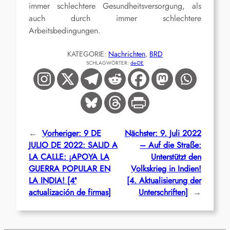
immer schlechtere Gesundheitsversorgung, als
auch durch immer schlechtere
Arbeitsbedingungen.
KATEGORIE:
Nachrichten
, 
BRD
SCHLAGWÖRTER:
de-DE
←
Vorheriger:
9 DE
Nächster:
9. Juli 2022
JULIO DE 2022: SALID A
– Auf die Straße:
LA CALLE: ¡APOYA LA
Unterstützt den
GUERRA POPULAR EN
Volkskrieg in Indien!
LA INDIA! [4ª
[4. Aktualisierung der
actualización de firmas]
Unterschriften]
→