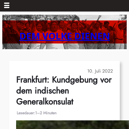
Zum
Inhalt
springen
DEM VOLKE DIENEN
10. Juli 2022
Frankfurt: Kundgebung vor
dem indischen
Generalkonsulat
Lesedauer:
1–2 Minuten