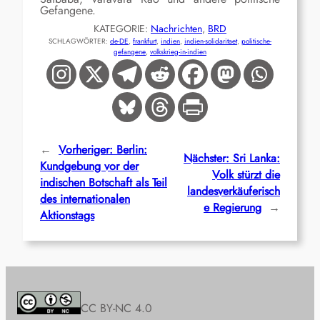
Gefangene.
KATEGORIE:
Nachrichten
, 
BRD
SCHLAGWÖRTER:
de-DE
, 
frankfurt
, 
indien
, 
indien-solidaritaet
, 
politische-
gefangene
, 
volkskrieg-in-indien
←
Vorheriger:
Berlin:
Nächster:
Sri Lanka:
Kundgebung vor der
Volk stürzt die
indischen Botschaft als Teil
landesverkäuferisch
des internationalen
e Regierung
→
Aktionstags
CC BY-NC 4.0