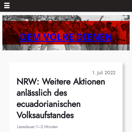
Zum
Inhalt
springen
DEM VOLKE DIENEN
1. Juli 2022
NRW: Weitere Aktionen
anlässlich des
ecuadorianischen
Volksaufstandes
Lesedauer:
1–2 Minuten