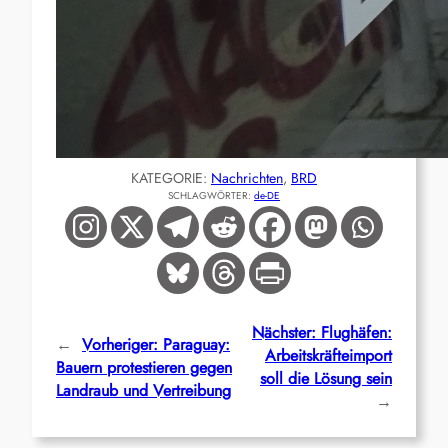
KATEGORIE:
Nachrichten
, 
BRD
SCHLAGWÖRTER:
de-DE
Nächster:
Flughäfen:
←
Vorheriger:
Paraguay:
Arbeitskräfteimport
Bauern protestieren gegen
soll die Lösung sein
Landraub und Vertreibung
→