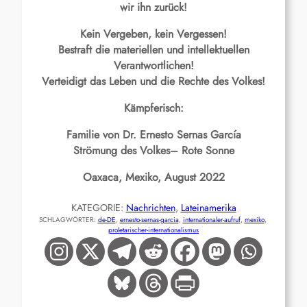
wir ihn zurück!
Kein Vergeben, kein Vergessen!
Bestraft die materiellen und intellektuellen
Verantwortlichen!
Verteidigt das Leben und die Rechte des Volkes!
Kämpferisch:
Familie von Dr. Ernesto Sernas García
Strömung des Volkes– Rote Sonne
Oaxaca, Mexiko, August 2022
KATEGORIE:
Nachrichten
, 
Lateinamerika
SCHLAGWÖRTER:
de-DE
, 
ernesto-sernas-garcia
, 
internationaler-aufruf
, 
mexiko
, 
proletarischer-internationalismus