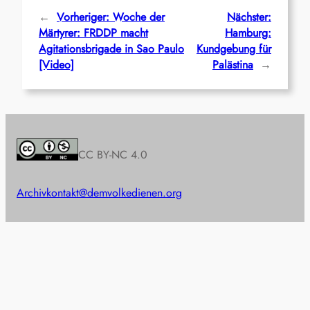
←
Vorheriger:
Woche der
Nächster:
Märtyrer: FRDDP macht
Hamburg:
Agitationsbrigade in Sao Paulo
Kundgebung für
[Video]
Palästina
→
CC BY-NC 4.0
Archiv
kontakt@demvolkedienen.org