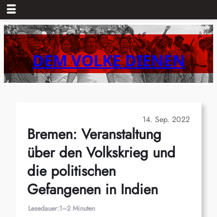
Zum
Inhalt
springen
DEM VOLKE DIENEN
14. Sep. 2022
Bremen: Veranstaltung
über den Volkskrieg und
die politischen
Gefangenen in Indien
Lesedauer:
1–2 Minuten