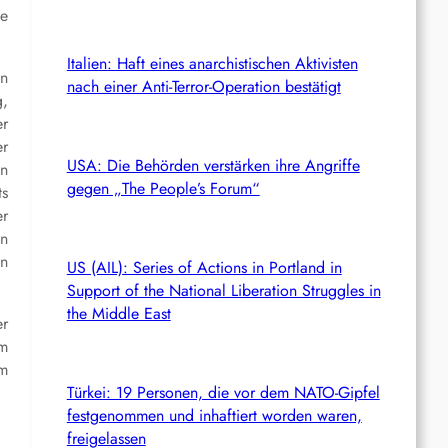
ie
Italien: Haft eines anarchistischen Aktivisten
in
nach einer Anti-Terror-Operation bestätigt
g,
er
er
USA: Die Behörden verstärken ihre Angriffe
in
gegen „The People’s Forum“
ts
r
en
en
US (AIL): Series of Actions in Portland in
Support of the National Liberation Struggles in
the Middle East
er
um
om
Türkei: 19 Personen, die vor dem NATO-Gipfel
festgenommen und inhaftiert worden waren,
freigelassen