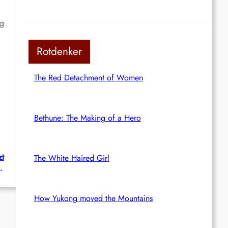
rg
Rotdenker
The Red Detachment of Women
Bethune: The Making of a Hero
zt
The White Haired Girl
→
How Yukong moved the Mountains