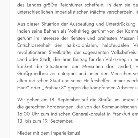
des Landes größte Reichtümer scheffeln, in dem sie da
unterschiedlichen imperialistischen Mächte verscherbeln, 
Aus dieser Situation der Ausbeutung und Unterdrückung
Indien seine Bahnen als Volkskrieg geführt von der Kommu
geführt im Interesse der tiefsten und breitesten Massen 
Entschlossenheit den halbkolonialen, halbfeudalen 
revolutionären Streitkräfte, der sogenannten Volksbefrei
Land oder Stadt, die ihren Beitrag für den Volkskrieg in I
konkret die Situationen der Menschen dort ändert
Großgrundbesitzer enteignet und unter den Menschen ver
alten indischen Staat und seine Helfershelfer. Immer wi
Hunt“ oder „Prahaar-3“ gegen die kämpfenden Arbeiter un
Wir gehen am 18. September auf die Straße um unsere Sol
die gerechten Forderungen, die von der Kommunistischen P
16:00 Uhr zum indischen Generalkonsulat in Frankfurt am
13. bis zum 19. September.
Nieder mit dem Imperialismus!