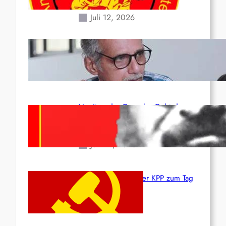
Erdbeben des 24. Juni!
Juli 12, 2026
Indien: „Die Politik der
Kapitulation“ von K. Murali (Ajith)
Juli 1, 2026
Vorsitzender Gonzalo: Gebt das
Leben für die Partei und die
Revolution!
Juni 19, 2026
Beschluss des ZK der KPP zum Tag
des Heldentums
Juni 19, 2026