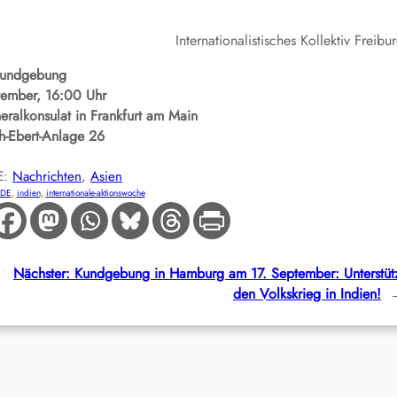
Internationalistisches Kollektiv Freibu
undgebung
tember, 16:00 Uhr
ralkonsulat in Frankfurt am Main
ch-Ebert-Anlage 26
E:
Nachrichten
, 
Asien
-DE
, 
indien
, 
internationale-aktionswoche
Nächster:
Kundgebung in Hamburg am 17. September: Unterstüt
den Volkskrieg in Indien!