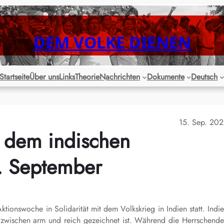
DEM VOLKE DIENEN
Startseite
Über uns
Links
Theorie
Nachrichten
Dokumente
Deutsch
15. Sep. 20
 dem indischen
. September
tionswoche in Solidarität mit dem Volkskrieg in Indien statt. Indi
 zwischen arm und reich gezeichnet ist. Während die Herrschend