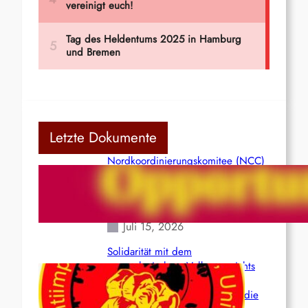
Letzte Dokumente
Nordkoordinierungskomitee (NCC)
der Kommunistischen Partei Indiens
(Maoistisch): Postmoderner
Opportunismus
Juli 15, 2026
Solidarität mit dem
venezolanischem Volk angesichts
der verlorenen Leben und der
katastrophalen Situation durch die