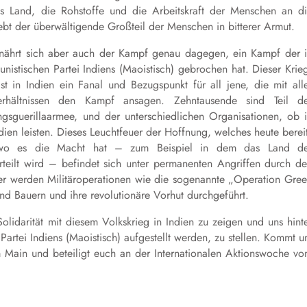
s Land, die Rohstoffe und die Arbeitskraft der Menschen an d
lebt der überwältigende Großteil der Menschen in bitterer Armut.
 nährt sich aber auch der Kampf genau dagegen, ein Kampf der 
nistischen Partei Indiens (Maoistisch) gebrochen hat. Dieser Krie
ist in Indien ein Fanal und Bezugspunkt für all jene, die mit all
Verhältnissen den Kampf ansagen. Zehntausende sind Teil d
ungsguerillaarmee, und der unterschiedlichen Organisationen, ob 
ndien leisten. Dieses Leuchtfeuer der Hoffnung, welches heute berei
, wo es die Macht hat – zum Beispiel in dem das Land de
teilt wird – befindet sich unter permanenten Angriffen durch d
eder werden Militäroperationen wie die sogenannte „Operation Gre
d Bauern und ihre revolutionäre Vorhut durchgeführt.
idarität mit diesem Volkskrieg in Indien zu zeigen und uns hint
artei Indiens (Maoistisch) aufgestellt werden, zu stellen. Kommt 
 Main und beteiligt euch an der Internationalen Aktionswoche v