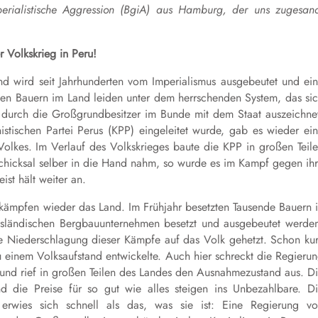
perialistische Aggression (BgiA) aus Hamburg, der uns zugesan
r Volkskrieg in Peru!
and wird seit Jahrhunderten vom Imperialismus ausgebeutet und ei
rmen Bauern im Land leiden unter dem herrschenden System, das si
s durch die Großgrundbesitzer im Bunde mit dem Staat auszeichne
ischen Partei Perus (KPP) eingeleitet wurde, gab es wieder ei
olkes. Im Verlauf des Volkskrieges baute die KPP in großen Teil
chicksal selber in die Hand nahm, so wurde es im Kampf gegen ih
st hält weiter an.
kämpfen wieder das Land. Im Frühjahr besetzten Tausende Bauern 
sländischen Bergbauunternehmen besetzt und ausgebeutet werde
e Niederschlagung dieser Kämpfe auf das Volk gehetzt. Schon ku
u einem Volksaufstand entwickelte. Auch hier schreckt die Regieru
 und rief in großen Teilen des Landes den Ausnahmezustand aus. D
nd die Preise für so gut wie alles steigen ins Unbezahlbare. D
 erwies sich schnell als das, was sie ist: Eine Regierung v