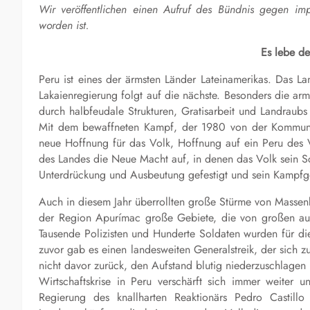
Wir veröffentlichen einen Aufruf des Bündnis gegen im
worden ist.
Es lebe de
Peru ist eines der ärmsten Länder Lateinamerikas. Das L
Lakaienregierung folgt auf die nächste. Besonders die a
durch halbfeudale Strukturen, Gratisarbeit und Landraub
Mit dem bewaffneten Kampf, der 1980 von der Kommunist
neue Hoffnung für das Volk, Hoffnung auf ein Peru des V
des Landes die Neue Macht auf, in denen das Volk sein S
Unterdrückung und Ausbeutung gefestigt und sein Kampfgei
Auch in diesem Jahr überrollten große Stürme von Massen
der Region Apurímac große Gebiete, die von großen au
Tausende Polizisten und Hunderte Soldaten wurden für di
zuvor gab es einen landesweiten Generalstreik, der sich z
nicht davor zurück, den Aufstand blutig niederzuschlagen
Wirtschaftskrise in Peru verschärft sich immer weiter u
Regierung des knallharten Reaktionärs Pedro Castillo