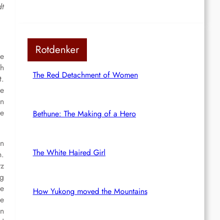
dt
Rotdenker
ne
ch
The Red Detachment of Women
t.
ne
en
re
Bethune: The Making of a Hero
in
The White Haired Girl
n.
rz
ng
ie
How Yukong moved the Mountains
ie
on