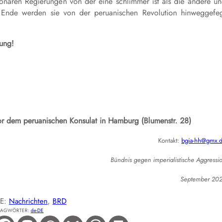
onären Regierungen von der eine schlimmer ist als die andere u
 Ende werden sie von der peruanischen Revolution hinweggefe
ung!
r dem peruanischen Konsulat in Hamburg (Blumenstr. 28)
Kontakt:
bgia-hh@gmx.
Bündnis gegen imperialistische Aggressi
September 20
IE:
Nachrichten
, 
BRD
LAGWÖRTER:
de-DE