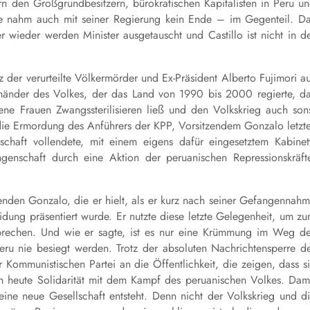
n den Großgrundbesitzern, bürokratischen Kapitalisten in Peru u
Krise nahm auch mit seiner Regierung kein Ende – im Gegenteil. D
 wieder werden Minister ausgetauscht und Castillo ist nicht in d
z der verurteilte Völkermörder und Ex-Präsident Alberto Fujimori a
Schänder des Volkes, der das Land von 1990 bis 2000 regierte, d
igene Frauen Zwangssterilisieren ließ und den Volkskrieg auch son
 die Ermordung des Anführers der KPP, Vorsitzendem Gonzalo letzt
haft vollendete, mit einem eigens dafür eingesetztem Kabinet
enschaft durch eine Aktion der peruanischen Repressionskräft
enden Gonzalo, die er hielt, als er kurz nach seiner Gefangennah
idung präsentiert wurde. Er nutzte diese letzte Gelegenheit, um z
prechen. Und wie er sagte, ist es nur eine Krümmung im Weg d
Peru nie besiegt werden. Trotz der absoluten Nachrichtensperre d
Kommunistischen Partei an die Öffentlichkeit, die zeigen, dass s
h heute Solidarität mit dem Kampf des peruanischen Volkes. Dam
ine neue Gesellschaft entsteht. Denn nicht der Volkskrieg und d