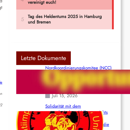
nd
gt
Letzte Dokumente
Nordkoordinierungskomitee (NCC)
der Kommunistischen Partei Indiens
(Maoistisch): Postmoderner
de
Opportunismus
on
Juli 15, 2026
22
Solidarität mit dem
venezolanischem Volk angesichts
der verlorenen Leben und der
katastrophalen Situation durch die