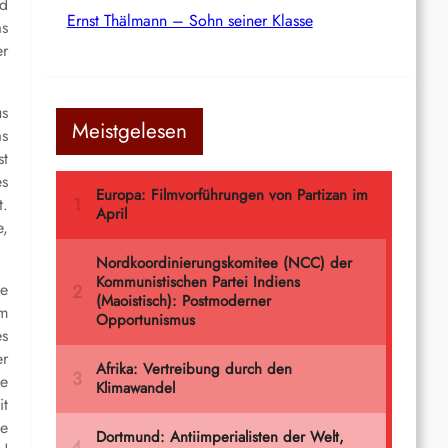
nd
Ernst Thälmann – Sohn seiner Klasse
as
er
us
Meistgelesen
as
st
es
t.
e,
me
um
es
er
ie
it
ie