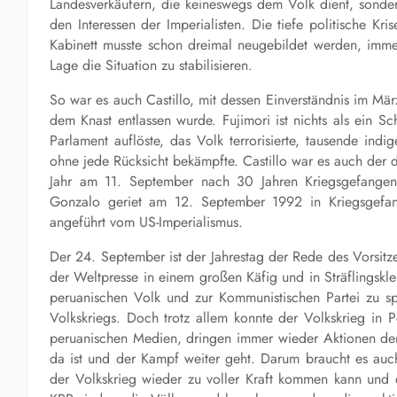
Landesverkäufern, die keineswegs dem Volk dient, sonder
den Interessen der Imperialisten. Die tiefe politische 
Kabinett musste schon dreimal neugebildet werden, immer
Lage die Situation zu stabilisieren.
So war es auch Castillo, mit dessen Einverständnis im Mär
dem Knast entlassen wurde. Fujimori ist nichts als ein 
Parlament auflöste, das Volk terrorisierte, tausende ind
ohne jede Rücksicht bekämpfte. Castillo war es auch der
Jahr am 11. September nach 30 Jahren Kriegsgefangensc
Gonzalo geriet am 12. September 1992 in Kriegsgefang
angeführt vom US-Imperialismus.
Der 24. September ist der Jahrestag der Rede des Vorsitz
der Weltpresse in einem großen Käfig und in Sträflingskle
peruanischen Volk und zur Kommunistischen Partei zu s
Volkskriegs. Doch trotz allem konnte der Volkskrieg in 
peruanischen Medien, dringen immer wieder Aktionen der 
da ist und der Kampf weiter geht. Darum braucht es auc
der Volkskrieg wieder zu voller Kraft kommen kann und e