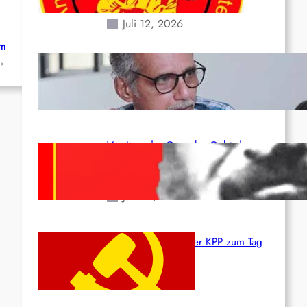
Erdbeben des 24. Juni!
Juli 12, 2026
em
→
Indien: „Die Politik der
Kapitulation“ von K. Murali (Ajith)
Juli 1, 2026
Vorsitzender Gonzalo: Gebt das
Leben für die Partei und die
Revolution!
Juni 19, 2026
Beschluss des ZK der KPP zum Tag
des Heldentums
Juni 19, 2026