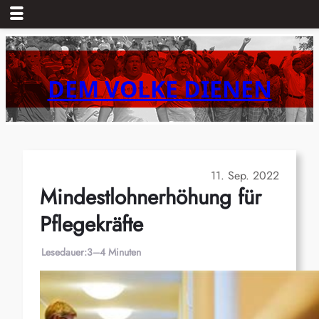
Zum
Inhalt
springen
DEM VOLKE DIENEN
11. Sep. 2022
Mindestlohnerhöhung für
Pflegekräfte
Lesedauer:
3–4 Minuten