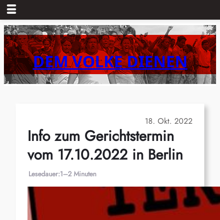
Zum
Inhalt
springen
DEM VOLKE DIENEN
18. Okt. 2022
Info zum Gerichtstermin
vom 17.10.2022 in Berlin
Lesedauer:
1–2 Minuten