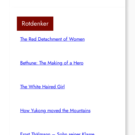
Rotdenker
The Red Detachment of Women
Bethune: The Making of a Hero
The White Haired Girl
How Yukong moved the Mountains
Ernst Thälmann – Sohn seiner Klasse