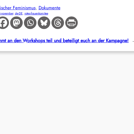
rischer Feminismus
, 
Dokumente
-november
, 
de-DE
, 
rotes-frauenkomitee
mt an den Workshops teil und beteiligt euch an der Kampagne!