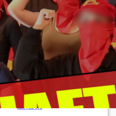
Syrien: Der kurdische Journalist Ahmet Polad
ist seit 200 Tagen in Haft – die Solidarität
wächst
International: Aufruf zu einer
Solidaritätswoche mit anarchistischen
Gefangenen vom 23. bis 30. August 2026
Deutschland: Der Inlandsgeheimdienst ermittelt
gegen „Prosfygika“
Rote Post #96