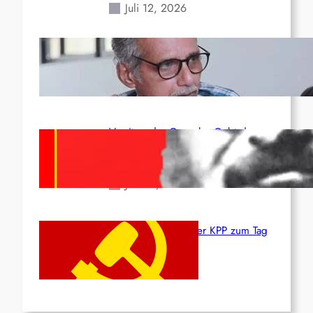
Juli 12, 2026
Indien: „Die Politik der
Kapitulation“ von K. Murali (Ajith)
Juli 1, 2026
Vorsitzender Gonzalo: Gebt das
Leben für die Partei und die
Revolution!
Juni 19, 2026
Beschluss des ZK der KPP zum Tag
des Heldentums
Juni 19, 2026