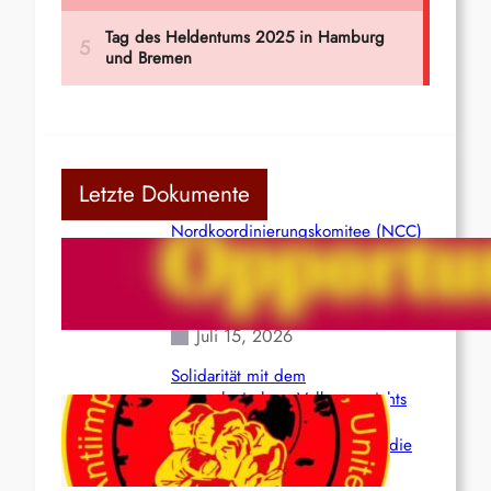
Letzte Dokumente
Nordkoordinierungskomitee (NCC)
der Kommunistischen Partei Indiens
(Maoistisch): Postmoderner
Opportunismus
Juli 15, 2026
Solidarität mit dem
venezolanischem Volk angesichts
der verlorenen Leben und der
katastrophalen Situation durch die
Erdbeben des 24. Juni!