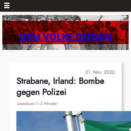
Zum
Inhalt
springen
DEM VOLKE DIENEN
21. Nov. 2022
Strabane, Irland: Bombe
gegen Polizei
Lesedauer:
1–2 Minuten