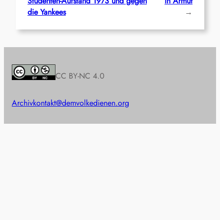
Studenten-Aufstand 1973 und gegen
in Armut
die Yankees
→
CC BY-NC 4.0
Archiv
kontakt@demvolkedienen.org