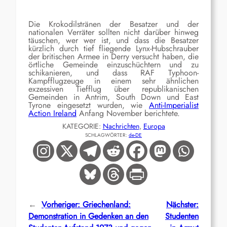
Die Krokodilstränen der Besatzer und der
nationalen Verräter sollten nicht darüber hinweg
täuschen, wer wer ist, und dass die Besatzer
kürzlich durch tief fliegende Lynx-Hubschrauber
der britischen Armee in Derry versucht haben, die
örtliche Gemeinde einzuschüchtern und zu
schikanieren, und dass RAF Typhoon-
Kampfflugzeuge in einem sehr ähnlichen
exzessiven Tiefflug über republikanischen
Gemeinden in Antrim, South Down und East
Tyrone eingesetzt wurden, wie
Anti-Imperialist
Action Ireland
Anfang November berichtete.
KATEGORIE:
Nachrichten
, 
Europa
SCHLAGWÖRTER:
de-DE
←
Vorheriger:
Griechenland:
Nächster:
Demonstration in Gedenken an den
Studenten