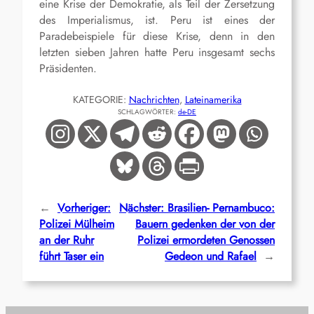
eine Krise der Demokratie, als Teil der Zersetzung
des Imperialismus, ist. Peru ist eines der
Paradebeispiele für diese Krise, denn in den
letzten sieben Jahren hatte Peru insgesamt sechs
Präsidenten.
KATEGORIE:
Nachrichten
, 
Lateinamerika
SCHLAGWÖRTER:
de-DE
←
Vorheriger:
Nächster:
Brasilien- Pernambuco:
Polizei Mülheim
Bauern gedenken der von der
an der Ruhr
Polizei ermordeten Genossen
führt Taser ein
Gedeon und Rafael
→