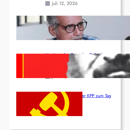
Juli 12, 2026
Indien: „Die Politik der
Kapitulation“ von K. Murali (Ajith)
Juli 1, 2026
Vorsitzender Gonzalo: Gebt das
Leben für die Partei und die
Revolution!
Juni 19, 2026
Beschluss des ZK der KPP zum Tag
des Heldentums
Juni 19, 2026