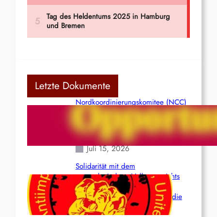
Letzte Dokumente
Nordkoordinierungskomitee (NCC)
der Kommunistischen Partei Indiens
(Maoistisch): Postmoderner
Opportunismus
Juli 15, 2026
Solidarität mit dem
venezolanischem Volk angesichts
der verlorenen Leben und der
katastrophalen Situation durch die
Erdbeben des 24. Juni!