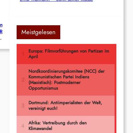
in
Meistgelesen
ÜR
→