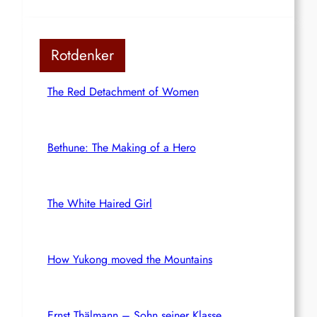
Rotdenker
The Red Detachment of Women
Bethune: The Making of a Hero
The White Haired Girl
How Yukong moved the Mountains
Ernst Thälmann – Sohn seiner Klasse