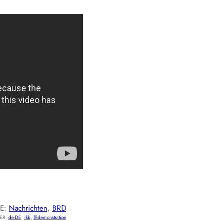
IE:
Nachrichten
, 
BRD
ER:
de-DE
, 
ikb
, 
lll-demonstration