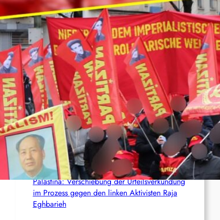
und Francisca Andino
Siedlerterror im Westjordanland
BGH: Linas Schweigen im Antifa-Prozess wird
mit sechs Monaten Beugehaft bestraft!
Anti-ICE-Proteste halten an – Aktivist:innen
drohen langjährige Haftstrafen
Palästina: Verschiebung der Urteilsverkündung
im Prozess gegen den linken Aktivisten Raja
Eghbarieh