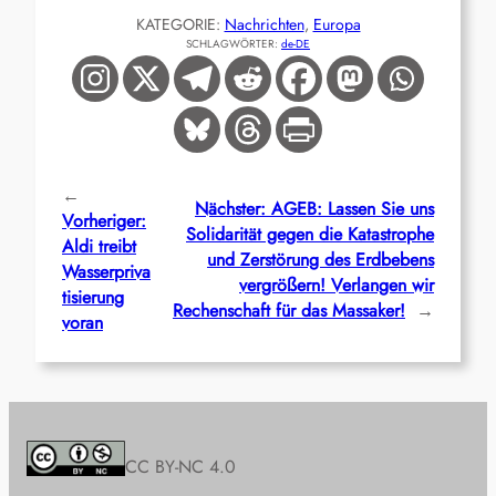
KATEGORIE:
Nachrichten
, 
Europa
SCHLAGWÖRTER:
de-DE
←
Nächster:
AGEB: Lassen Sie uns
Vorheriger:
Solidarität gegen die Katastrophe
Aldi treibt
und Zerstörung des Erdbebens
Wasserpriva
vergrößern! Verlangen wir
tisierung
Rechenschaft für das Massaker!
→
voran
CC BY-NC 4.0