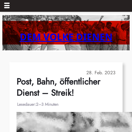
Zum
Inhalt
springen
DEM VOLKE DIENEN
28. Feb. 2023
Post, Bahn, öffentlicher
Dienst – Streik!
Lesedauer:
2–3 Minuten