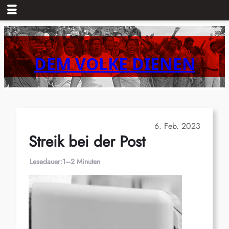
Zum
Inhalt
springen
DEM VOLKE DIENEN
6. Feb. 2023
Streik bei der Post
Lesedauer:
1–2 Minuten