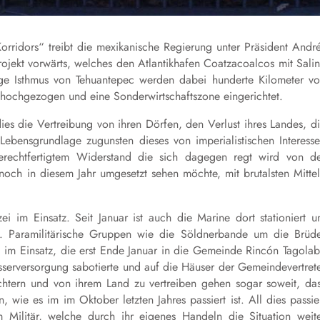
rridors“ treibt die mexikanische Regierung unter Präsident Andr
jekt vorwärts, welches den Atlantikhafen Coatzacoalcos mit Sali
ge Isthmus von Tehuantepec werden dabei hunderte Kilometer v
s hochgezogen und eine Sonderwirtschaftszone eingerichtet.
ies die Vertreibung von ihren Dörfen, den Verlust ihres Landes, d
ebensgrundlage zugunsten dieses von imperialistischen Interess
erechtfertigtem Widerstand die sich dagegen regt wird von d
noch in diesem Jahr umgesetzt sehen möchte, mit brutalsten Mitte
ei im Einsatz. Seit Januar ist auch die Marine dort stationiert 
n. Paramilitärische Gruppen wie die Söldnerbande um die Brüd
 im Einsatz, die erst Ende Januar in die Gemeinde Rincón Tagola
sserversorgung sabotierte und auf die Häuser der Gemeindevertret
htern und von ihrem Land zu vertreiben gehen sogar soweit, da
wie es im im Oktober letzten Jahres passiert ist. All dies passie
Militär, welche durch ihr eigenes Handeln die Situation weit