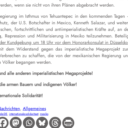
 werden, wenn sie nicht von ihren Plänen abgebracht werden.
 Regierung im Isthmus von Tehuantepec in den kommenden Tagen
chutz, der U.S. Botschafter in Mexico, Kenneth Salazar, und weite
chen, fortschrittlichen und antiimperialistischen Kräfte auf, an d
Repression und Militarisierung in Mexiko teilzunehmen. Beteili
der Kundgebung um 18 Uhr vor dem Honorarkonsulat in Düsseldo
 mit dem Widerstand gegen das imperialistische Megaprojekt z
Verbrechen zu schaffen, die von der mexikanischen Regierung u
n Völker begangen werden.
und alle anderen imperialistischen Megaprojekte!
 die armen Bauern und indigenen Völker!
rnationale Solidarität!
achrichten
, 
Allgemeines
de-DE
, 
internationale-solidaritaet
, 
mexiko