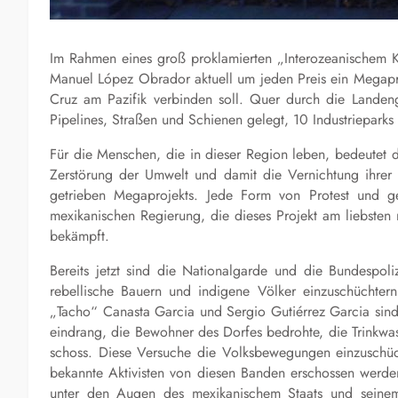
Im Rahmen eines groß proklamierten „Interozeanischem Ko
Manuel López Obrador aktuell um jeden Preis ein Megapro
Cruz am Pazifik verbinden soll. Quer durch die Landen
Pipelines, Straßen und Schienen gelegt, 10 Industriepark
Für die Menschen, die in dieser Region leben, bedeutet d
Zerstörung der Umwelt und damit die Vernichtung ihrer L
getrieben Megaprojekts. Jede Form von Protest und g
mexikanischen Regierung, die dieses Projekt am liebsten 
bekämpft.
Bereits jetzt sind die Nationalgarde und die Bundespoliz
rebellische Bauern und indigene Völker einzuschüchter
„Tacho“ Canasta Garcia und Sergio Gutiérrez Garcia sind
eindrang, die Bewohner des Dorfes bedrohte, die Trinkwa
schoss. Diese Versuche die Volksbewegungen einzuschüc
bekannte Aktivisten von diesen Banden erschossen werden, 
unter den Augen des mexikanischem Staats und seinem 