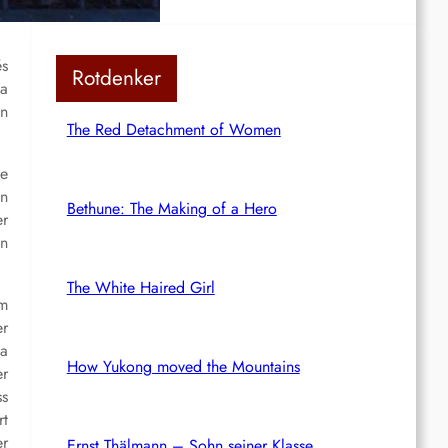
és
Rotdenker
na
on
The Red Detachment of Women
ie
en
Bethune: The Making of a Hero
er
ln
The White Haired Girl
um
er
ba
How Yukong moved the Mountains
er
ss
rt
er
Ernst Thälmann – Sohn seiner Klasse