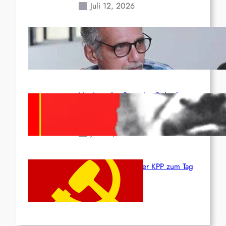
Juli 12, 2026
Indien: „Die Politik der
Kapitulation“ von K. Murali (Ajith)
Juli 1, 2026
Vorsitzender Gonzalo: Gebt das
Leben für die Partei und die
Revolution!
Juni 19, 2026
Beschluss des ZK der KPP zum Tag
des Heldentums
Juni 19, 2026