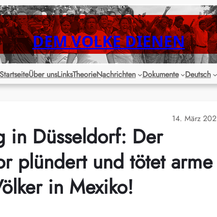
DEM VOLKE DIENEN
Startseite
Über uns
Links
Theorie
Nachrichten
Dokumente
Deutsch
14. März 20
 in Düsseldorf: Der
or plündert und tötet arme
ölker in Mexiko!