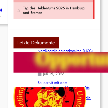
3)
→
Letzte Dokumente
Nordkoordinierungskomitee (NCC)
der Kommunistischen Partei Indiens
(Maoistisch): Postmoderner
Opportunismus
Juli 15, 2026
Solidarität mit dem
venezolanischem Volk angesichts
der verlorenen Leben und der
katastrophalen Situation durch die
Erdbeben des 24. Juni!