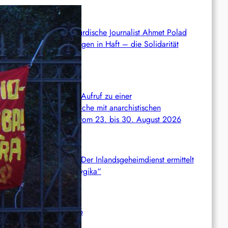
Syrien: Der kurdische Journalist Ahmet Polad
ist seit 200 Tagen in Haft – die Solidarität
wächst
International: Aufruf zu einer
Solidaritätswoche mit anarchistischen
Gefangenen vom 23. bis 30. August 2026
Deutschland: Der Inlandsgeheimdienst ermittelt
gegen „Prosfygika“
Rote Post #96