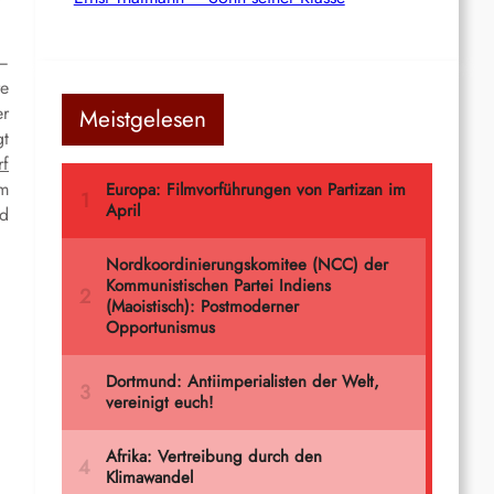
 –
re
er
Meistgelesen
gt
rf
um
nd