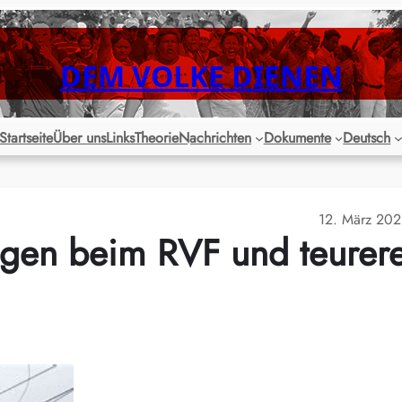
DEM VOLKE DIENEN
Startseite
Über uns
Links
Theorie
Nachrichten
Dokumente
Deutsch
12. März 20
ngen beim RVF und teurer