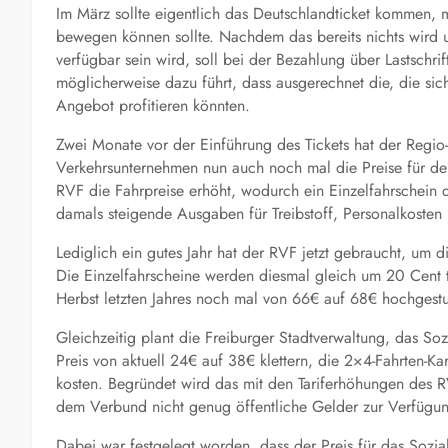
Im März sollte eigentlich das Deutschlandticket kommen
bewegen können sollte. Nachdem das bereits nichts wird un
verfügbar sein wird, soll bei der Bezahlung über Lastschri
möglicherweise dazu führt, dass ausgerechnet die, die si
Angebot profitieren könnten.
Zwei Monate vor der Einführung des Tickets hat der Regio
Verkehrsunternehmen nun auch noch mal die Preise für d
RVF die Fahrpreise erhöht, wodurch ein Einzelfahrschein d
damals steigende Ausgaben für Treibstoff, Personalkoste
Lediglich ein gutes Jahr hat der RVF jetzt gebraucht, um d
Die Einzelfahrscheine werden diesmal gleich um 20 Cent t
Herbst letzten Jahres noch mal von 66€ auf 68€ hochgestu
Gleichzeitig plant die Freiburger Stadtverwaltung, das Sozi
Preis von aktuell 24€ auf 38€ klettern, die 2×4-Fahrten-Kar
kosten. Begründet wird das mit den Tariferhöhungen des 
dem Verbund nicht genug öffentliche Gelder zur Verfügun
Dabei war festgelegt worden, dass der Preis für das Sozial