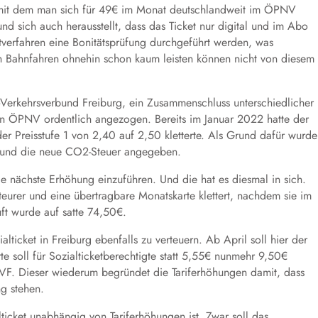
, mit dem man sich für 49€ im Monat deutschlandweit im ÖPNV
d sich auch herausstellt, dass das Ticket nur digital und im Abo
ftverfahren eine Bonitätsprüfung durchgeführt werden, was
ch Bahnfahren ohnehin schon kaum leisten können nicht von diesem
-Verkehrsverbund Freiburg, ein Zusammenschluss unterschiedlicher
en ÖPNV ordentlich angezogen. Bereits im Januar 2022 hatte der
er Preisstufe 1 von 2,40 auf 2,50 kletterte. Als Grund dafür wurd
n und die neue CO2-Steuer angegeben.
ie nächste Erhöhung einzuführen. Und die hat es diesmal in sich.
eurer und eine übertragbare Monatskarte klettert, nachdem sie im
ft wurde auf satte 74,50€.
alticket in Freiburg ebenfalls zu verteuern. Ab April soll hier der
te soll für Sozialticketberechtigte statt 5,55€ nunmehr 9,50€
RVF. Dieser wiederum begründet die Tariferhöhungen damit, dass
g stehen.
ticket unabhängig von Tariferhöhungen ist. Zwar soll das