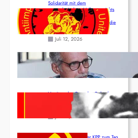
Solidarität mit dem
venezolanischem Volk angesichts
der verlorenen Leben und der
katastrophalen Situation durch die
Erdbeben des 24. Juni!
Juli 12, 2026
Indien: „Die Politik der
Kapitulation“ von K. Murali (Ajith)
Juli 1, 2026
Vorsitzender Gonzalo: Gebt das
Leben für die Partei und die
Revolution!
Juni 19, 2026
Beschluss des ZK der KPP zum Tag