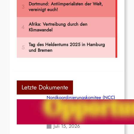
Letzte Dokumente
Nordkoordinierungskomitee (NCC)
der Kommunistischen Partei Indiens
(Maoistisch): Postmoderner
Opportunismus
Juli 15, 2026