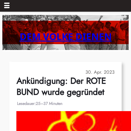
Zum
Inhalt
springen
DEM VOLKE DIENEN
30. Apr. 2023
Ankündigung: Der ROTE
BUND wurde gegründet
Lesedauer:
25–37 Minuten