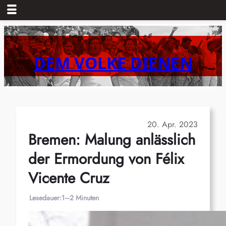
Zum
Inhalt
springen
DEM VOLKE DIENEN
20. Apr. 2023
Bremen: Malung anlässlich
der Ermordung von Félix
Vicente Cruz
Lesedauer:
1–2 Minuten