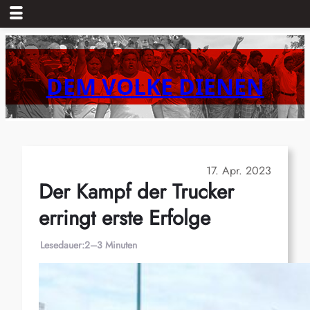
Zum
Inhalt
springen
DEM VOLKE DIENEN
17. Apr. 2023
Der Kampf der Trucker
erringt erste Erfolge
Lesedauer:
2–3 Minuten