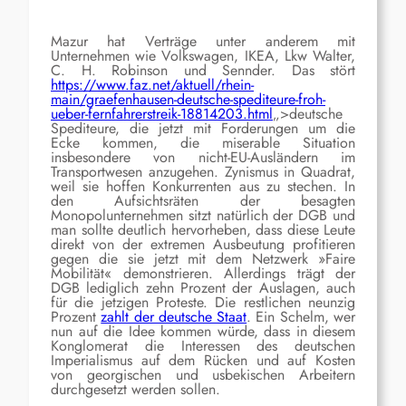
Mazur hat Verträge unter anderem mit
Unternehmen wie Volkswagen, IKEA, Lkw Walter,
C. H. Robinson und Sennder. Das stört
https://www.faz.net/aktuell/rhein-
main/graefenhausen-deutsche-spediteure-froh-
ueber-fernfahrerstreik-18814203.html
„>deutsche
Spediteure, die jetzt mit Forderungen um die
Ecke kommen, die miserable Situation
insbesondere von nicht-EU-Ausländern im
Transportwesen anzugehen. Zynismus in Quadrat,
weil sie hoffen Konkurrenten aus zu stechen. In
den Aufsichtsräten der besagten
Monopolunternehmen sitzt natürlich der DGB und
man sollte deutlich hervorheben, dass diese Leute
direkt von der extremen Ausbeutung profitieren
gegen die sie jetzt mit dem Netzwerk »Faire
Mobilität« demonstrieren. Allerdings trägt der
DGB lediglich zehn Prozent der Auslagen, auch
für die jetzigen Proteste. Die restlichen neunzig
Prozent
zahlt der deutsche Staat
. Ein Schelm, wer
nun auf die Idee kommen würde, dass in diesem
Konglomerat die Interessen des deutschen
Imperialismus auf dem Rücken und auf Kosten
von georgischen und usbekischen Arbeitern
durchgesetzt werden sollen.