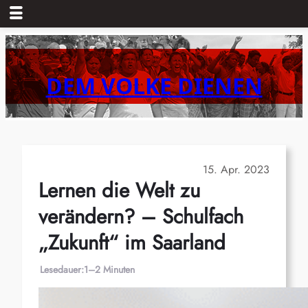
Zum
Inhalt
springen
DEM VOLKE DIENEN
15. Apr. 2023
Lernen die Welt zu
verändern? – Schulfach
„Zukunft“ im Saarland
Lesedauer:
1–2 Minuten