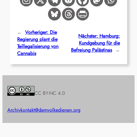
←
Vorheriger:
Die
Nächster:
Hamburg:
Regierung plant die
Kundgebung für die
Teillegalisierung von
Befreiung Palästinas
→
Cannabis
CC BY-NC 4.0
Archiv
kontakt@demvolkedienen.org