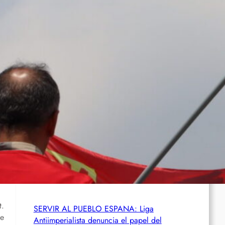
USA: Autumn Hill prangert ihre politische
Verurteilung zu 50 Jahren Haft wegen ihres
Kampfes gegen die ICE an
Chile: Zwei mutmaßliche Mitglieder des
Mapuche-Widerstands nach mehr als vier
Jahren auf der Flucht festgenommen
Zusammenfassung und Redebeiträge der
Demo 2026 in Gedenken an Ferhat Mayouf
t.
SERVIR AL PUEBLO ESPANA: Liga
ge
Antiimperialista denuncia el papel del