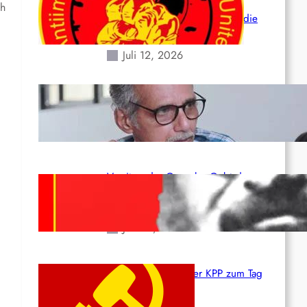
der verlorenen Leben und der
ch
katastrophalen Situation durch die
Erdbeben des 24. Juni!
Juli 12, 2026
Indien: „Die Politik der
Kapitulation“ von K. Murali (Ajith)
Juli 1, 2026
Vorsitzender Gonzalo: Gebt das
Leben für die Partei und die
Revolution!
Juni 19, 2026
Beschluss des ZK der KPP zum Tag
des Heldentums