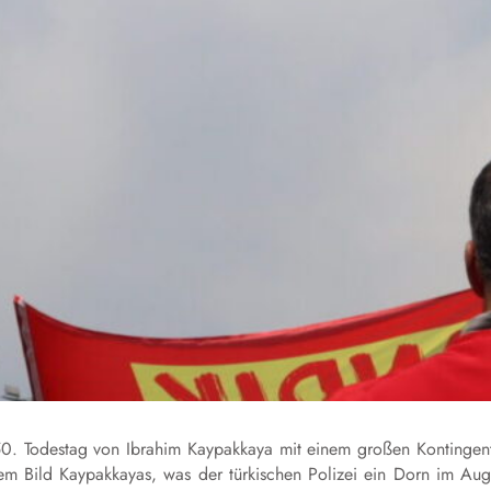
50. Todestag von Ibrahim Kaypakkaya mit einem großen Kontingen
em Bild Kaypakkayas, was der türkischen Polizei ein Dorn im Au