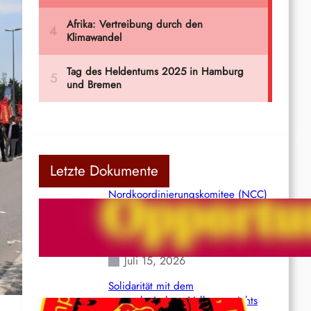
Letzte Dokumente
Nordkoordinierungskomitee (NCC)
der Kommunistischen Partei Indiens
(Maoistisch): Postmoderner
Opportunismus
Juli 15, 2026
Solidarität mit dem
venezolanischem Volk angesichts