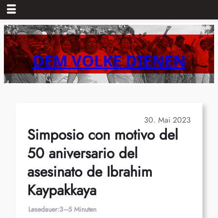
Zum
Inhalt
springen
DEM VOLKE DIENEN
30. Mai 2023
Simposio con motivo del
50 aniversario del
asesinato de Ibrahim
Kaypakkaya
Lesedauer:
3–5 Minuten