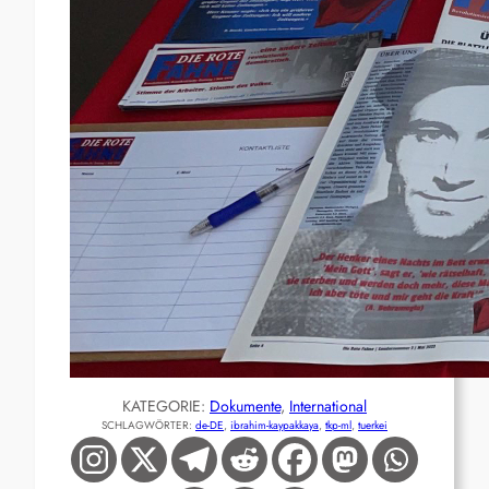
KATEGORIE:
Dokumente
, 
International
SCHLAGWÖRTER:
de-DE
, 
ibrahim-kaypakkaya
, 
tkp-ml
, 
tuerkei