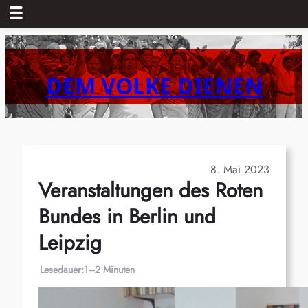
Zum
Inhalt
springen
DEM VOLKE DIENEN
8. Mai 2023
Veranstaltungen des Roten
Bundes in Berlin und
Leipzig
Lesedauer:
1–2 Minuten