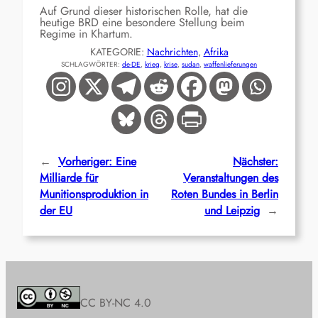
Auf Grund dieser historischen Rolle, hat die
heutige BRD eine besondere Stellung beim
Regime in Khartum.
KATEGORIE:
Nachrichten
, 
Afrika
SCHLAGWÖRTER:
de-DE
, 
krieg
, 
krise
, 
sudan
, 
waffenlieferungen
←
Vorheriger:
Eine
Nächster:
Milliarde für
Veranstaltungen des
Munitionsproduktion in
Roten Bundes in Berlin
der EU
und Leipzig
→
CC BY-NC 4.0