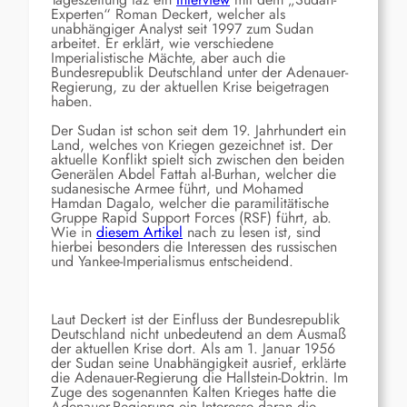
Experten“ Roman Deckert, welcher als
unabhängiger Analyst seit 1997 zum Sudan
arbeitet. Er erklärt, wie verschiedene
Imperialistische Mächte, aber auch die
Bundesrepublik Deutschland unter der Adenauer-
Regierung, zu der aktuellen Krise beigetragen
haben.
Der Sudan ist schon seit dem 19. Jahrhundert ein
Land, welches von Kriegen gezeichnet ist. Der
aktuelle Konflikt spielt sich zwischen den beiden
Generälen Abdel Fattah al-Burhan, welcher die
sudanesische Armee führt, und Mohamed
Hamdan Dagalo, welcher die paramilitätische
Gruppe Rapid Support Forces (RSF) führt, ab.
Wie in
diesem Artikel
nach zu lesen ist, sind
hierbei besonders die Interessen des russischen
und Yankee-Imperialismus entscheidend.
Laut Deckert ist der Einfluss der Bundesrepublik
Deutschland nicht unbedeutend an dem Ausmaß
der aktuellen Krise dort. Als am 1. Januar 1956
der Sudan seine Unabhängigkeit ausrief, erklärte
die Adenauer-Regierung die Hallstein-Doktrin. Im
Zuge des sogenannten Kalten Krieges hatte die
Adenauer-Regierung ein Interesse daran die