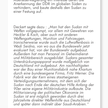
Anerkennung der DDR im globalen Süden zu
verhindern, und baute deshalb den Sudan zu
einer Festung auf.
Deckert sagte dazu :
„
Man hat den Sudan mit
Waffen vollgepumpt, vor allem mit Gewehren von
Heckler & Koch, aber auch mit anderen
Waffengattungen, Munition und Fahrzeugen.
Ironischerweise wurde auch die Luftwaffenbasis in
Wadi Seidna, von wo aus die Bundeswehr jetzt
evakuiert hat, von der Bundeswehr aufgebaut.
Außerdem hat man Personal im Geheimdienst-
und Militärbereich ausgebildet. Sudans gesamter
Unterdrückungsapparat wurde maßgeblich von
Deutschland mit aufgebaut. Am nachhaltigsten
war der Bau einer Munitionsfabrik nahe Khartum
durch eine bundeseigene Firma, Fritz Werner. Die
Fabrik war der Kern eines staatseigenen
Verteidigungsunternehmens, mit dem sich der
Sudan nach Ende der deutschen Hilfe Anfang der
90er seine eigene Militärindustrie aufbaute. Die
Militarisierung der politischen Ökonomie im
Sudan ist erst möglich geworden durch drei
Jahrzehnte direkter Waffenhilfe aus Deutschland
und später dann indirekt über Saudi-Arabien.“