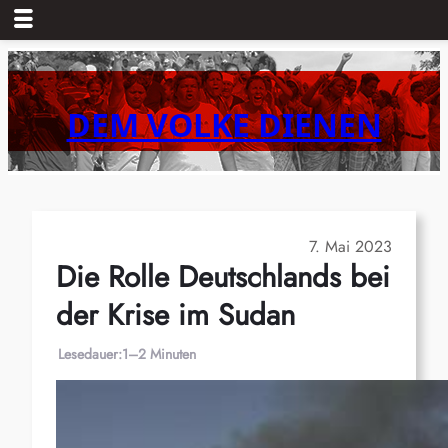
Zum
Inhalt
springen
DEM VOLKE DIENEN
7. Mai 2023
Die Rolle Deutschlands bei
der Krise im Sudan
Lesedauer:
1–2 Minuten