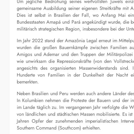
Um jegliche Bedrohung seines wertvollsten Juwels ein
gemeinsame Ausbildung seiner eigenen Streitkräfte mit A
Dies ist selbst in Brasilien der Fall, wo Anfang Mai ei
Bundesstaaten Amapá und Pará angekündigt wurde, die bei
militärisch strategischen Region, insbesondere bei der Un
Im Jahr 2022 stand der Amazônia Legal erneut im Mittel
wurden die großen Bauernkämpfe zwischen Familien au
Amigos und Ademar und den Truppen der Militärpolizei 
wie unwirksam die Repressionskräfte (von den Vollstrecke
angesichts des organisierten Massenwiderstands sind
Hunderte von Familien in der Dunkelheit der Nacht ein
bemerkten.
Neben Brasilien und Peru werden auch andere Länder des 
In Kolumbien nehmen die Proteste der Bauern und der in
im Lande täglich zu. Im vergangenen Jahr verfolgte die 
von ländlichen und städtischen Massen mobilisierte. Es is
Jahren Opfer der zunehmenden imperialistischen Inte
Southern Command (Southcom) erhielten.