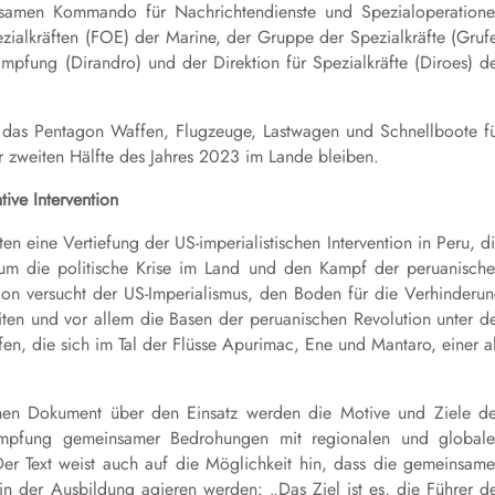
nsamen Kommando für Nachrichtendienste und Spezialoperation
ialkräften (FOE) der Marine, der Gruppe der Spezialkräfte (Gruf
mpfung (Dirandro) und der Direktion für Spezialkräfte (Diroes) d
 das Pentagon Waffen, Flugzeuge, Lastwagen und Schnellboote f
 zweiten Hälfte des Jahres 2023 im Lande bleiben.
tive Intervention
eine Vertiefung der US-imperialistischen Intervention in Peru, d
, um die politische Krise im Land und den Kampf der peruanisch
ion versucht der US-Imperialismus, den Boden für die Verhinderu
en und vor allem die Basen der peruanischen Revolution unter d
en, die sich im Tal der Flüsse Apurimac, Ene und Mantaro, einer a
nen Dokument über den Einsatz werden die Motive und Ziele d
ekämpfung gemeinsamer Bedrohungen mit regionalen und global
 Der Text weist auch auf die Möglichkeit hin, dass die gemeinsam
r in der Ausbildung agieren werden: „Das Ziel ist es, die Führer d