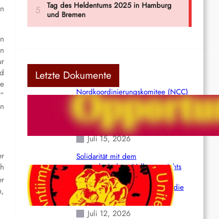
in
en
in
r
nd
Letzte Dokumente
he
Nordkoordinierungskomitee (NCC)
e“
der Kommunistischen Partei Indiens
en
(Maoistisch): Postmoderner
Opportunismus
Juli 15, 2026
er
Solidarität mit dem
ch
venezolanischem Volk angesichts
der verlorenen Leben und der
er
katastrophalen Situation durch die
n,
Erdbeben des 24. Juni!
Juli 12, 2026