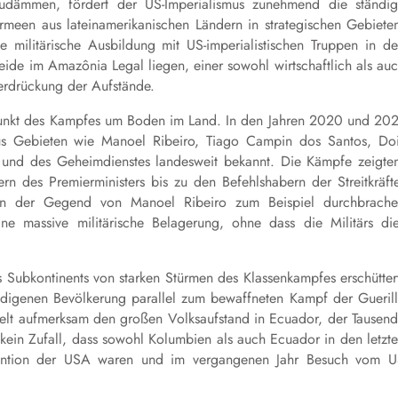
zudämmen, fördert der US-Imperialismus zunehmend die ständi
rmeen aus lateinamerikanischen Ländern in strategischen Gebiete
ne militärische Ausbildung mit US-imperialistischen Truppen in d
de im Amazônia Legal liegen, einer sowohl wirtschaftlich als au
terdrückung der Aufstände.
punkt des Kampfes um Boden im Land. In den Jahren 2020 und 20
s Gebieten wie Manoel Ribeiro, Tiago Campin dos Santos, Do
und des Geheimdienstes landesweit bekannt. Die Kämpfe zeigte
rn des Premierministers bis zu den Befehlshabern der Streitkräft
. In der Gegend von Manoel Ribeiro zum Beispiel durchbrach
e massive militärische Belagerung, ohne dass die Militärs di
Subkontinents von starken Stürmen des Klassenkampfes erschütter
digenen Bevölkerung parallel zum bewaffneten Kampf der Gueril
Welt aufmerksam den großen Volksaufstand in Ecuador, der Tausen
t kein Zufall, dass sowohl Kolumbien als auch Ecuador in den letzt
rvention der USA waren und im vergangenen Jahr Besuch vom 