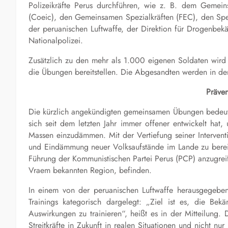
Polizeikräfte Perus durchführen, wie z. B. dem Gemei
(Coeic), den Gemeinsamen Spezialkräften (FEC), den Spez
der peruanischen Luftwaffe, der Direktion für Drogenbekä
Nationalpolizei.
Zusätzlich zu den mehr als 1.000 eigenen Soldaten wird
die Übungen bereitstellen. Die Abgesandten werden in der
Präven
Die kürzlich angekündigten gemeinsamen Übungen bedeuten 
sich seit dem letzten Jahr immer offener entwickelt hat
Massen einzudämmen. Mit der Vertiefung seiner Intervent
und Eindämmung neuer Volksaufstände im Lande zu bereit
Führung der Kommunistischen Partei Perus (PCP) anzugreif
Vraem bekannten Region, befinden.
In einem von der peruanischen Luftwaffe herausgegebe
Trainings kategorisch dargelegt: „Ziel ist es, die B
Auswirkungen zu trainieren“, heißt es in der Mitteilung.
Streitkräfte in Zukunft in realen Situationen und nicht nu