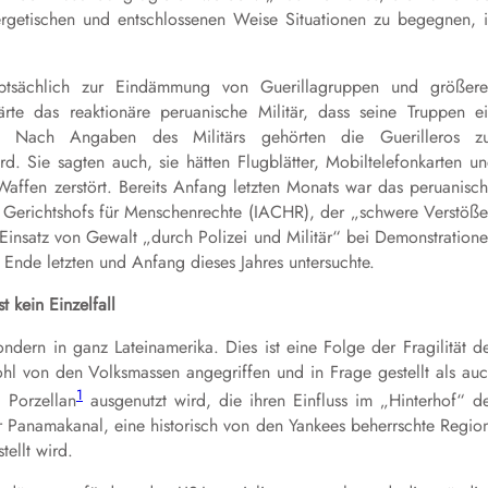
ergetischen und entschlossenen Weise Situationen zu begegnen, 
auptsächlich zur Eindämmung von Guerillagruppen und größer
rte das reaktionäre peruanische Militär, dass seine Truppen e
n. Nach Angaben des Militärs gehörten die Guerilleros zu
d. Sie sagten auch, sie hätten Flugblätter, Mobiltelefonkarten u
affen zerstört. Bereits Anfang letzten Monats war das peruanisc
en Gerichtshofs für Menschenrechte (IACHR), der „schwere Verstöß
Einsatz von Gewalt „durch Polizei und Militär“ bei Demonstration
Ende letzten und Anfang dieses Jahres untersuchte.
st kein Einzelfall
ndern in ganz Lateinamerika. Dies ist eine Folge der Fragilität d
ohl von den Volksmassen angegriffen und in Frage gestellt als au
1
 Porzellan
ausgenutzt wird, die ihren Einfluss im „Hinterhof“ d
r Panamakanal, eine historisch von den Yankees beherrschte Regio
ellt wird.