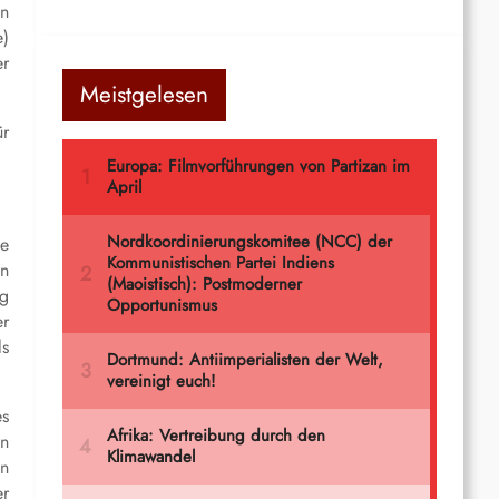
en
e)
er
Meistgelesen
ür
ie
en
ng
er
ls
es
en
en
er