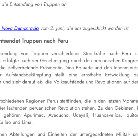
. die Entsendung von Truppen an
 A Nova Democracia
vom 2. Juni, die uns zugeschickt worden ist.
ntsendet Truppen nach Peru
sendung von Truppen verschiedener Streitkräfte nach Peru z
s erfolgte nach der Genehmigung durch den peruanischen Kongre
stellvertretende Präsidentin Dina Boluarte und den Innenminist
fstandsbekämpfung stellt eine ernsthafte Entwicklung de
ar und zielt darauf ab, die Volksaufstände und Revolutionen auf d
chiedenen Regionen Perus stattfinden, die in den letzten Monat
er laufenden peruanischen Revolution stehen. Zu den Gebieten, 
d, gehören Apurímac, Ayacucho, Ucayali, Huancavelica, Iquito
Callao und Lima.
nen Abteilungen und Einheiten der untergeordneten Militär- u