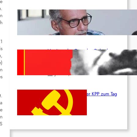
ge
n.
Indien: „Die Politik der
en
Kapitulation“ von K. Murali (Ajith)
ch
Juli 1, 2026
21
is
Vorsitzender Gonzalo: Gebt das
n,
Leben für die Partei und die
e)
Revolution!
en
Juni 19, 2026
es
Beschluss des ZK der KPP zum Tag
t.
des Heldentums
la
de
Juni 19, 2026
en
US