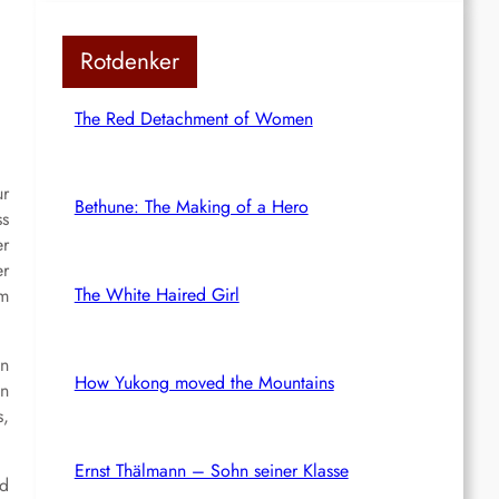
Rotdenker
The Red Detachment of Women
ur
Bethune: The Making of a Hero
ss
er
r
The White Haired Girl
em
en
How Yukong moved the Mountains
in
s,
Ernst Thälmann – Sohn seiner Klasse
nd