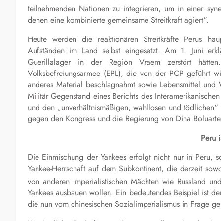
teilnehmenden Nationen zu integrieren, um in einer syn
denen eine kombinierte gemeinsame Streitkraft agiert“.
Heute werden die reaktionären Streitkräfte Perus h
Aufständen im Land selbst eingesetzt. Am 1. Juni erklä
Guerillalager in der Region Vraem zerstört hätte
Volksbefreiungsarmee (EPL), die von der PCP geführt wir
anderes Material beschlagnahmt sowie Lebensmittel und W
Militär Gegenstand eines Berichts des Interamerikanisch
und den „unverhältnismäßigen, wahllosen und tödlichen“ 
gegen den Kongress und die Regierung von Dina Boluarte 
Peru i
Die Einmischung der Yankees erfolgt nicht nur in Peru, so
Yankee-Herrschaft auf dem Subkontinent, die derzeit sow
von anderen imperialistischen Mächten wie Russland und
Yankees ausbauen wollen. Ein bedeutendes Beispiel ist de
die nun vom chinesischen Sozialimperialismus in Frage gest