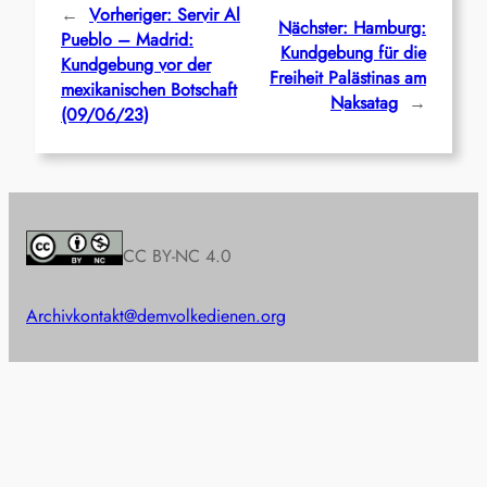
←
Vorheriger:
Servir Al
Nächster:
Hamburg:
Pueblo – Madrid:
Kundgebung für die
Kundgebung vor der
Freiheit Palästinas am
mexikanischen Botschaft
Naksatag
→
(09/06/23)
CC BY-NC 4.0
Archiv
kontakt@demvolkedienen.org