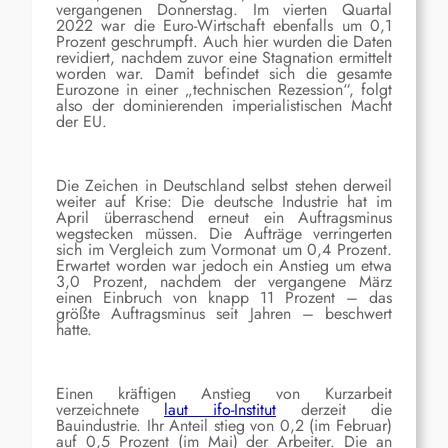
vergangenen Donnerstag. Im vierten Quartal
2022 war die Euro-Wirtschaft ebenfalls um 0,1
Prozent geschrumpft. Auch hier wurden die Daten
revidiert, nachdem zuvor eine Stagnation ermittelt
worden war. Damit befindet sich die gesamte
Eurozone in einer „technischen Rezession“, folgt
also der dominierenden imperialistischen Macht
der EU.
Die Zeichen in Deutschland selbst stehen derweil
weiter auf Krise: Die deutsche Industrie hat im
April überraschend erneut ein Auftragsminus
wegstecken müssen. Die Aufträge verringerten
sich im Vergleich zum Vormonat um 0,4 Prozent.
Erwartet worden war jedoch ein Anstieg um etwa
3,0 Prozent, nachdem der vergangene März
einen Einbruch von knapp 11 Prozent – das
größte Auftragsminus seit Jahren – beschwert
hatte.
Einen kräftigen Anstieg von Kurzarbeit
verzeichnete
laut ifo-Institut
derzeit die
Bauindustrie. Ihr Anteil stieg von 0,2 (im Februar)
auf 0,5 Prozent (im Mai) der Arbeiter. Die an