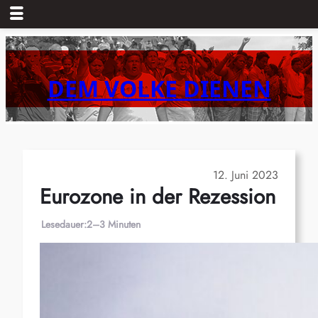
Zum
Inhalt
springen
DEM VOLKE DIENEN
12. Juni 2023
Eurozone in der Rezession
Lesedauer:
2–3 Minuten