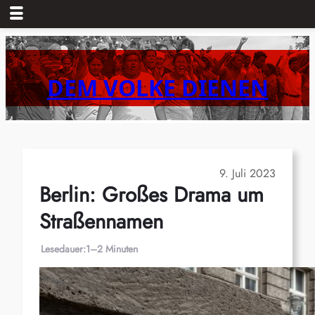
Zum
Inhalt
springen
DEM VOLKE DIENEN
9. Juli 2023
Berlin: Großes Drama um
Straßennamen
Lesedauer:
1–2 Minuten