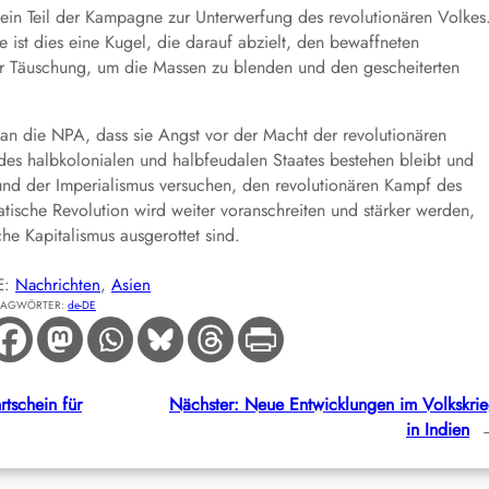
 ein Teil der Kampagne zur Unterwerfung des revolutionären Volkes
ist dies eine Kugel, die darauf abzielt, den bewaffneten
der Täuschung, um die Massen zu blenden und den gescheiterten
an die NPA, dass sie Angst vor der Macht der revolutionären
 des halbkolonialen und halbfeudalen Staates bestehen bleibt und
aat und der Imperialismus versuchen, den revolutionären Kampf des
atische Revolution wird weiter voranschreiten und stärker werden,
he Kapitalismus ausgerottet sind.
E:
Nachrichten
, 
Asien
LAGWÖRTER:
de-DE
rtschein für
Nächster:
Neue Entwicklungen im Volkskri
in Indien