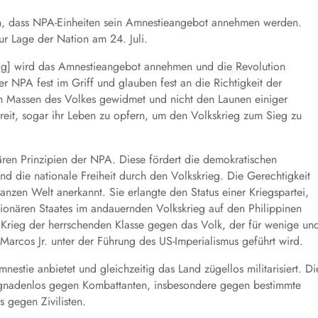
on, dass NPA-Einheiten sein Amnestieangebot annehmen werden.
ur Lage der Nation am 24. Juli.
og] wird das Amnestieangebot annehmen und die Revolution
r NPA fest im Griff und glauben fest an die Richtigkeit der
en Massen des Volkes gewidmet und nicht den Launen einiger
reit, sogar ihr Leben zu opfern, um den Volkskrieg zum Sieg zu
ären Prinzipien der NPA. Diese fördert die demokratischen
nd die nationale Freiheit durch den Volkskrieg. Die Gerechtigkeit
anzen Welt anerkannt. Sie erlangte den Status einer Kriegspartei,
ktionären Staates im andauernden Volkskrieg auf den Philippinen
 Krieg der herrschenden Klasse gegen das Volk, der für wenige un
 Marcos Jr. unter der Führung des US-Imperialismus geführt wird.
estie anbietet und gleichzeitig das Land zügellos militarisiert. Di
ch gnadenlos gegen Kombattanten, insbesondere gegen bestimmte
s gegen Zivilisten.