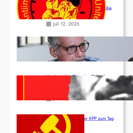
der verlorenen Leben und der
katastrophalen Situation durch die
Erdbeben des 24. Juni!
Juli 12, 2026
Indien: „Die Politik der
Kapitulation“ von K. Murali (Ajith)
Juli 1, 2026
Vorsitzender Gonzalo: Gebt das
Leben für die Partei und die
Revolution!
Juni 19, 2026
Beschluss des ZK der KPP zum Tag
des Heldentums