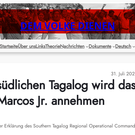
DEM VOLKE DIENEN
Startseite
Über uns
Links
Theorie
Nachrichten
Dokumente
Deutsch
31. Juli 20
südlichen Tagalog wird da
Marcos Jr. annehmen
g der Erklärung des Southern Tagalog Regional Operational Comman