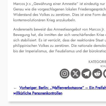
Marcos Jr.s „Gewährung einer Amnestie“ ist eindeutig nur
Genau wie die vorgeschlagenen lokalen Friedensgespräche 
Widerstand des Volkes zu zerstören. Dies ist eine Form 
konterrevolutionären Krieg anzukurbeln.
Andererseits beweist das Amnestieangebot von Marcos Jr. 
Bewegung hat, die inmitten der sich verschärfenden Krise
sich stabilisiert. Es ist verrückt, dass der reaktionäre St
philippinischen Volkes zu zerstören. Die nationale demokr
bis der Imperialismus, der Feudalismus und der bürokratisc
KATEGORI
SCH
←
Vorheriger:
Berlin: „Waffenverbotszone“ – Ein Freifah
willkürliche Personenkontrollen