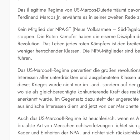
Das illegitime Regime von US-Marcos-Duterte träumt dav
Ferdinand Marcos Jr. erwähnte es in seiner zweiten Rede z
Kein Mitglied der NPA-ST [Neue Volksarmee – Süd-Tagal
stoppen. Die Roten Kämpfer haben die eiserne Disziplin de
Revolution. Das Leben jedes roten Kämpfers ist den breit
weniger herrschender Klassen. Die NPA-Mitglieder sind be
führen.
Das US-Marcos-II-Regime pervertiert die großen revolution
Interessen aller unterdrückten und ausgebeuteten Klassen u
dieses Krieges wurde nicht nur im Land, sondern auf der g
wo sie als gleichberechtigte konkurrierende Kraft des rea
anerkannt wurde. Im Gegensatz dazu steht der ungerechte
ausländische Interessen dient und jetzt von der Marionette
Auch das US-Marcos-II-Regime ist heuchlerisch, wenn es Amn
brutalste Art von Menschenrechtsverletzungen richtet si
Kader und Einheiten der NPA, und richtet sich rücksichtslo