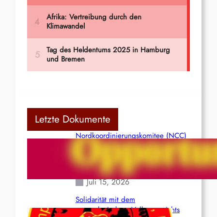
Letzte Dokumente
Nordkoordinierungskomitee (NCC)
der Kommunistischen Partei Indiens
(Maoistisch): Postmoderner
Opportunismus
Juli 15, 2026
Solidarität mit dem
venezolanischem Volk angesichts