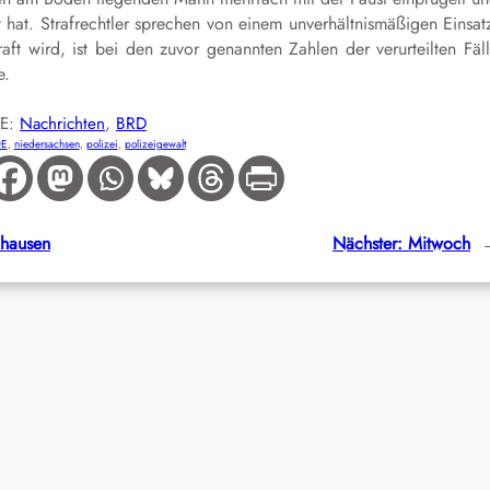
t hat. Strafrechtler sprechen von einem unverhältnismäßigen Einsat
raft wird, ist bei den zuvor genannten Zahlen der verurteilten Fäl
e.
IE:
Nachrichten
, 
BRD
DE
, 
niedersachsen
, 
polizei
, 
polizeigewalt
nhausen
Nächster:
Mitwoch