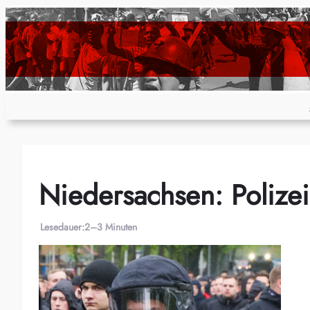
Zum
Inhalt
springen
Niedersachsen: Polize
Lesedauer:
2–3 Minuten