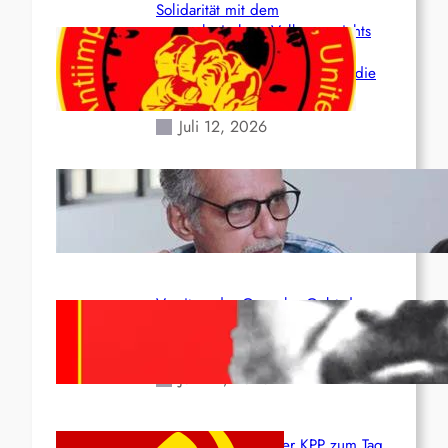
Solidarität mit dem
venezolanischem Volk angesichts
der verlorenen Leben und der
katastrophalen Situation durch die
Erdbeben des 24. Juni!
Juli 12, 2026
Indien: „Die Politik der
Kapitulation“ von K. Murali (Ajith)
Juli 1, 2026
Vorsitzender Gonzalo: Gebt das
Leben für die Partei und die
Revolution!
Juni 19, 2026
Beschluss des ZK der KPP zum Tag