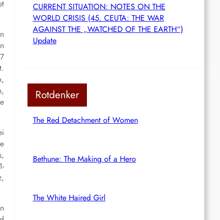
bt
CURRENT SITUATION: NOTES ON THE
WORLD CRISIS (45. CEUTA: THE WAR
AGAINST THE „WATCHED OF THE EARTH“)
en
Update
en
87
t.
n,
n,
Rotdenker
ie
The Red Detachment of Women
ei
he
s,
Bethune: The Making of a Hero
1-
z,
The White Haired Girl
en
nd