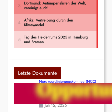
Letzte Dokumente
Nordkoordinierungskomitee (NCC)
der Kommunistischen Partei Indiens
(Maoistisch): Postmoderner
Opportunismus
Juli 15, 2026