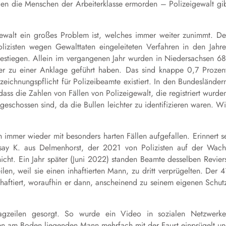
ullen die Menschen der Arbeiterklasse ermorden – Polizeigewalt gi
ewalt ein großes Problem ist, welches immer weiter zunimmt. D
lizisten wegen Gewalttaten eingeleiteten Verfahren in den Jahr
stiegen. Allein im vergangenen Jahr wurden in Niedersachsen 6
vier zu einer Anklage geführt haben. Das sind knappe 0,7 Prozen
eichnungspflicht für Polizeibeamte existiert. In den Bundesländer
dass die Zahlen von Fällen von Polizeigewalt, die registriert wurde
geschossen sind, da die Bullen leichter zu identifizieren waren. W
n immer wieder mit besonders harten Fällen aufgefallen. Erinnert s
say
K. aus Delmenhorst, der 2021 von Polizisten auf der Wac
icht. Ein Jahr später (Juni 2022) standen Beamte desselben Revier
en, weil sie einen inhaftierten Mann, zu dritt verprügelten. Der 4
haftiert, woraufhin er dann, anscheinend zu seinem eigenen Schut
lagzeilen gesorgt. So wurde ein Video in sozialen Netzwerk
 einen am Boden liegenden Mann mehrfach mit der Faust einprügelt u