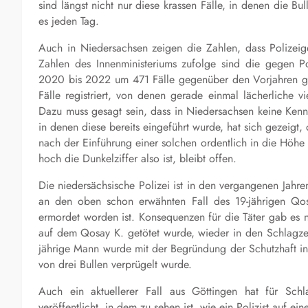
sind längst nicht nur diese krassen Fälle, in denen die B
es jeden Tag.
Auch in Niedersachsen zeigen die Zahlen, dass Polizeig
Zahlen des Innenministeriums zufolge sind die gegen Po
2020 bis 2022 um 471 Fälle gegenüber den Vorjahren ge
Fälle registriert, von denen gerade einmal lächerliche 
Dazu muss gesagt sein, dass in Niedersachsen keine Kennz
in denen diese bereits eingeführt wurde, hat sich gezeigt, 
nach der Einführung einer solchen ordentlich in die Höhe 
hoch die Dunkelziffer also ist, bleibt offen.
Die niedersächsische Polizei ist in den vergangenen Jahre
an den oben schon erwähnten Fall des 19-jährigen
Qo
ermordet worden ist. Konsequenzen für die Täter gab es n
auf dem
Qosay
K. getötet wurde, wieder in den Schlagzeil
jährige Mann wurde mit der Begründung der Schutzhaft in
von drei Bullen verprügelt wurde.
Auch ein aktuellerer Fall aus Göttingen hat für Sch
veröffentlicht, in dem zu sehen ist, wie ein Polizist auf