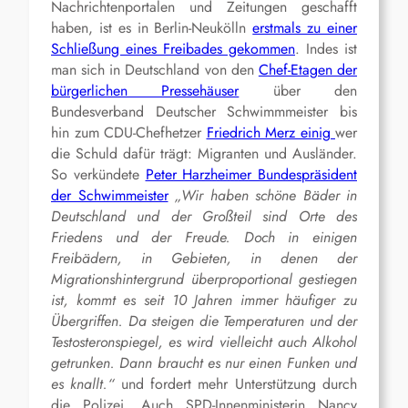
Nachrichtenportalen und Zeitungen geschafft
haben, ist es in Berlin-Neukölln
erstmals zu einer
Schließung eines Freibades gekommen
. Indes ist
man sich in Deutschland von den
Chef-Etagen der
bürgerlichen Pressehäuser
über den
Bundesverband Deutscher Schwimmmeister bis
hin zum CDU-Chefhetzer
Friedrich Merz einig
wer
die Schuld dafür trägt: Migranten und Ausländer.
So verkündete
Peter Harzheimer Bundespräsident
der Schwimmeister
„Wir haben schöne Bäder in
Deutschland und der Großteil sind Orte des
Friedens und der Freude. Doch in einigen
Freibädern, in Gebieten, in denen der
Migrationshintergrund überproportional gestiegen
ist, kommt es seit 10 Jahren immer häufiger zu
Übergriffen. Da steigen die Temperaturen und der
Testosteronspiegel, es wird vielleicht auch Alkohol
getrunken. Dann braucht es nur einen Funken und
es knallt.“
und fordert mehr Unterstützung durch
die Polizei. Auch SPD-Innenministerin Nancy