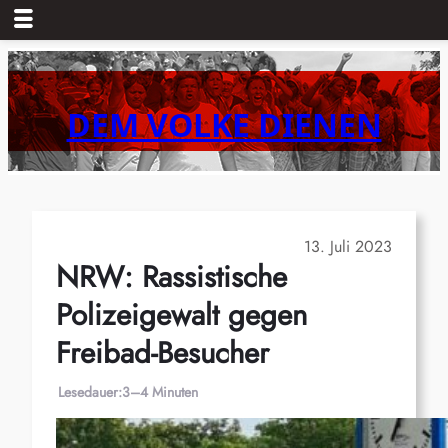
Zum
Inhalt
springen
DEM VOLKE DIENEN
13. Juli 2023
NRW: Rassistische
Polizeigewalt gegen
Freibad-Besucher
Lesedauer:
3–4 Minuten