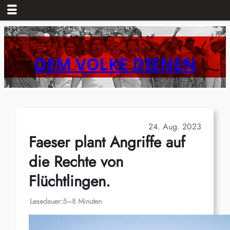
Zum
Inhalt
springen
DEM VOLKE DIENEN
24. Aug. 2023
Faeser plant Angriffe auf
die Rechte von
Flüchtlingen.
Lesedauer:
5–8 Minuten