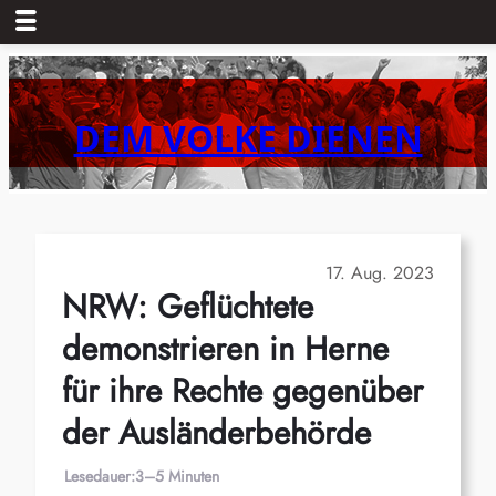
Zum
Inhalt
springen
DEM VOLKE DIENEN
17. Aug. 2023
NRW: Geflüchtete
demonstrieren in Herne
für ihre Rechte gegenüber
der Ausländerbehörde
Lesedauer:
3–5 Minuten