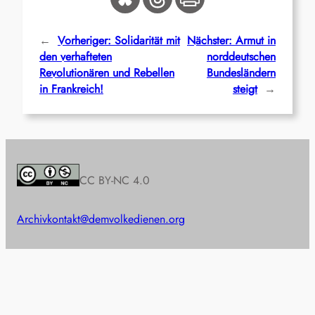
←
Vorheriger:
Solidarität mit
Nächster:
Armut in
den verhafteten
norddeutschen
Revolutionären und Rebellen
Bundesländern
in Frankreich!
steigt
→
CC BY-NC 4.0
Archiv
kontakt@demvolkedienen.org